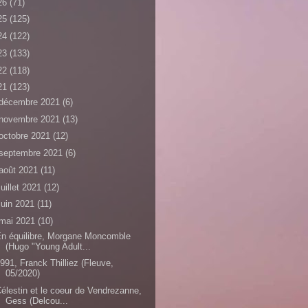
26
(71)
25
(125)
24
(122)
23
(133)
22
(118)
21
(123)
décembre 2021
(6)
novembre 2021
(13)
octobre 2021
(12)
septembre 2021
(6)
août 2021
(11)
juillet 2021
(12)
juin 2021
(11)
mai 2021
(10)
n équilibre, Morgane Moncomble
(Hugo "Young Adult...
991, Franck Thilliez (Fleuve,
05/2020)
élestin et le coeur de Vendrezanne,
Gess (Delcou...