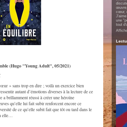
discut
œuvre,
cœur, 
J'aime
une "p
tout d
Affich
Lectu
le (Hugo "Young Adult", 05/2021)

œur » sans trop en dire ; voilà un exercice bien
 ressentir autant d’émotions diverses à la lecture de ce
 a brillamment réussi à créer une héroïne
ves qu’elle lui fait subir renforcent encore ce
ersité de ce qu’elle subit fait que tôt ou tard dans le
 à elle…