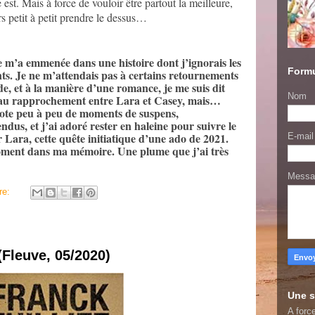
e est. Mais à force de vouloir être partout la meilleure,
s petit à petit prendre le dessus…
m’a emmenée dans une histoire dont j’ignorais les
Formu
ants. Je ne m’attendais pas à certains retournements
ide, et à la manière d’une romance, je me suis dit
Nom
er au rapprochement entre Lara et Casey, mais…
dote peu à peu de moments de suspens,
dus, et j’ai adoré rester en haleine pour suivre le
Lara, cette quête initiatique d’une ado de 2021.
E-mai
oment dans ma mémoire. Une plume que j’ai très
Mess
re:
(Fleuve, 05/2020)
Une s
A force