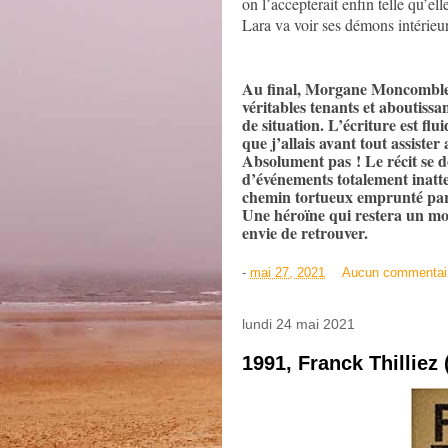
on l’accepterait enfin telle qu’ell
Lara va voir ses démons intérieur
Au final, Morgane Moncomble 
véritables tenants et aboutiss
de situation. L’écriture est flu
que j’allais avant tout assist
Absolument pas ! Le récit se 
d’événements totalement inatten
chemin tortueux emprunté par 
Une héroïne qui restera un m
envie de retrouver.
-
mai 27, 2021
Aucun commentai
lundi 24 mai 2021
1991, Franck Thilliez 