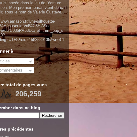
uis lancée dans le jeu de l'écriture
ntion. Mon premier roman vient donc
tir, sous le nom de Valérie Gustave.
//www.amazon.fr/Une-silhouette-
%A9puscule-Val%C3%A9rie-
ve/dp/B085RV58DC/ref=tmm_pap_s
_0?
ding=UTF8&qid=1582539135&sr=8-1
nner à
ticles
mmentaires
e total de pages vues
206,259
rcher dans ce blog
res précédentes