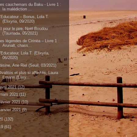
es cauchemars du Baku - Livre 1 :
la malédiction ...
’Educateur – Bonus, Lola T.
(Elixyria, 09/2020)
t pour le pire, Noël Boudou
(Taurnada, 05/2021)
es légendes de Cirinëa – Livre 1 :
Arunalt, chass...
'Educateur, Lola T. (Elixyria,
06/2020)
ésine, Ane Riel (Seuil, 03/2021)
ivalités et plus si affinités, Laura
Emann (Elixy...
avril 2021
(12)
mars 2021
(11)
février 2021
(10)
janvier 2021
(9)
20
(132)
19
(61)