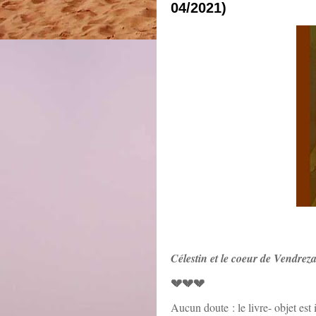
04/2021)
Célestin et le coeur de Vendre
💔💔💔
Aucun doute : le livre- objet es