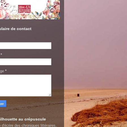
laire de contact
l
*
age
*
ilhouette au crépuscule
 d'écrire des chroniques littéraires,