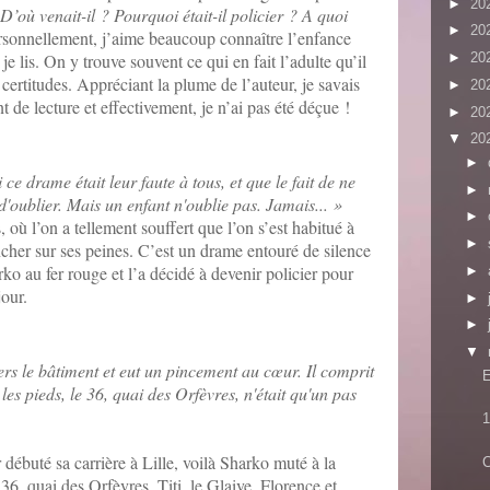
►
20
D’où venait-il ? Pourquoi était-il policier ? A quoi
►
20
sonnellement, j’aime beaucoup connaître l’enfance
 lis. On y trouve souvent ce qui en fait l’adulte qu’il
►
20
s certitudes. Appréciant la plume de l’auteur, je savais
►
20
 de lecture et effectivement, je n’ai pas été déçue !
►
20
▼
20
►
ce drame était leur faute à tous, et que le fait de ne
►
d'oublier. Mais un enfant n'oublie pas. Jamais...
»
►
où l’on a tellement souffert que l’on s’est habitué à
►
ancher sur ses peines. C’est un drame entouré de silence
ko au fer rouge et l’a décidé à devenir policier pour
►
jour.
►
►
▼
ers le bâtiment et eut un pincement au cœur. Il comprit
E
 les pieds, le 36, quai des Orfèvres, n'était qu'un pas
1
 débuté sa carrière à Lille, voilà Sharko muté à la
C
6, quai des Orfèvres. Titi, le Glaive, Florence et