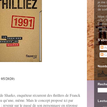
je me s
d'inve
de sor
https:
cr%C3
Gusta
watch
_enco
S’abo
Ar
Co
Nombr
, 05/2020)
Reche
s de Sharko, enquêteur récurrent des thrillers de Franck
 lu qu’une, même. Mais le concept proposé ici par
Lectu
e : revenir sur le passé de son personnage en réponse