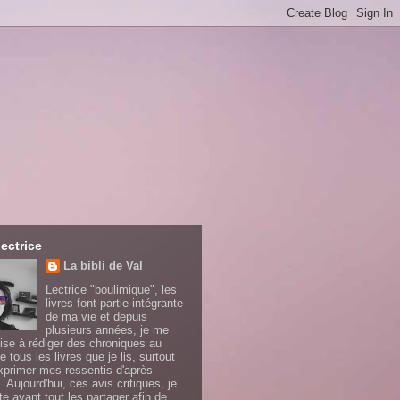
lectrice
La bibli de Val
Lectrice "boulimique", les
livres font partie intégrante
de ma vie et depuis
plusieurs années, je me
ise à rédiger des chroniques au
e tous les livres que je lis, surtout
xprimer mes ressentis d'après
. Aujourd'hui, ces avis critiques, je
te avant tout les partager afin de