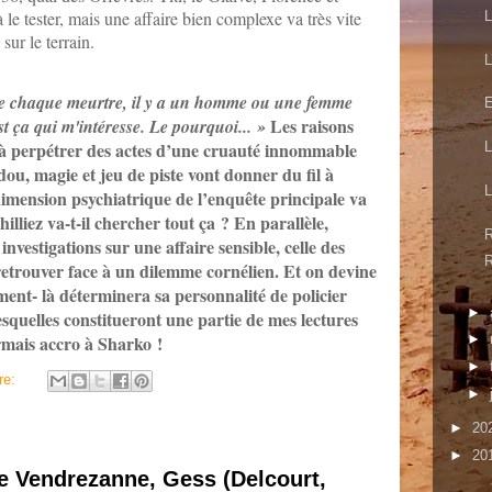
 le tester, mais une affaire bien complexe va très vite
L
sur le terrain.
L
re chaque meurtre, il y a un homme ou une femme
E
Les raisons
st ça qui m'intéresse. Le pourquoi...
»
 à perpétrer des actes d’une cruauté innommable
L
dou, magie et jeu de piste vont donner du fil à
L
imension psychiatrique de l’enquête principale va
illiez va-t-il chercher tout ça ? En parallèle,
R
vestigations sur une affaire sensible, celle des
R
 retrouver face à un dilemme cornélien. Et on devine
ment- là déterminera sa personnalité de policier
►
esquelles constitueront une partie de mes lectures
ormais accro à Sharko !
►
►
re:
►
►
20
►
20
de Vendrezanne, Gess (Delcourt,