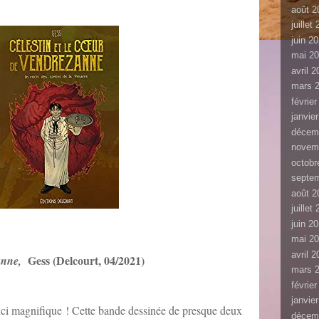
août 2
juillet
juin 2
mai 2
avril 
mars 
févrie
janvie
décem
novem
octobr
septe
août 2
juillet
juin 2
mai 2
avril 
Gess (Delcourt, 04/2021)
zanne,
mars 
févrie
janvie
t ici magnifique ! Cette bande dessinée de presque deux
décem