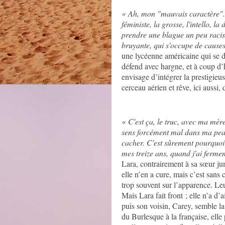
« Ah, mon "mauvais caractère". M
féministe, la grosse, l'intello, l
prendre une blague un peu racist
bruyante, qui s'occupe de cause
une lycéenne américaine qui se d
défend avec hargne, et à coup d’h
envisage d’intégrer la prestigieus
cerceau aérien et rêve, ici aussi, 
« C'est ça, le truc, avec ma mère
sens forcément mal dans ma peau.
cacher. C'est sûrement pourquoi 
mes treize ans, quand j'ai ferme
Lara, contrairement à sa sœur ju
elle n’en a cure, mais c’est sans
trop souvent sur l’apparence. Leu
Mais Lara fait front ; elle n’a d
puis son voisin, Carey, semble la
du Burlesque à la française, ell