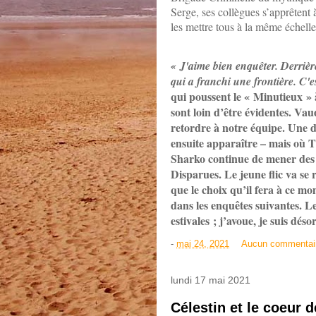
Serge, ses collègues s’apprêtent à
les mettre tous à la même échelle 
« J'aime bien enquêter. Derriè
qui a franchi une frontière. C'e
qui poussent le « Minutieux »
sont loin d’être évidentes. Vau
retordre à notre équipe. Une d
ensuite apparaître – mais où Th
Sharko continue de mener des in
Disparues. Le jeune flic va se
que le choix qu’il fera à ce mo
dans les enquêtes suivantes. L
estivales ; j’avoue, je suis dés
-
mai 24, 2021
Aucun commentai
lundi 17 mai 2021
Célestin et le coeur 