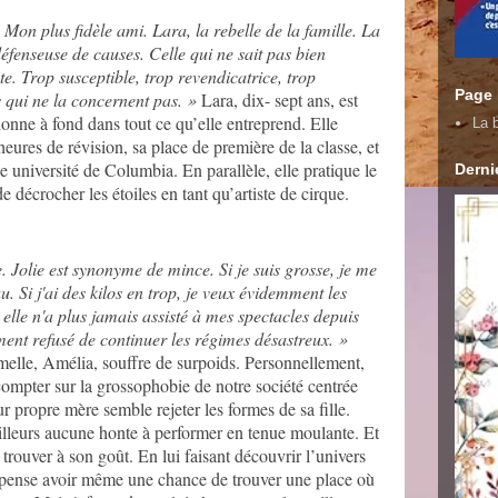
on plus fidèle ami. Lara, la rebelle de la famille. La
a défenseuse de causes. Celle qui ne sait pas bien
e. Trop susceptible, trop revendicatrice, trop
Page
s qui ne la concernent pas. »
Lara, dix- sept ans, est
onne à fond dans tout ce qu’elle entreprend. Elle
La b
eures de révision, sa place de première de la classe, et
e université de Columbia. En parallèle, elle pratique le
Dernie
de décrocher les étoiles en tant qu’artiste de cirque.
. Jolie est synonyme de mince. Si je suis grosse, je me
 Si j'ai des kilos en trop, je veux évidemment les
elle n'a plus jamais assisté à mes spectacles depuis
ment refusé de continuer les régimes désastreux.
»
melle, Amélia, souffre de surpoids. Personnellement,
 compter sur la grossophobie de notre société centrée
r propre mère semble rejeter les formes de sa fille.
’ailleurs aucune honte à performer en tenue moulante. Et
 trouver à son goût. En lui faisant découvrir l’univers
e pense avoir même une chance de trouver une place où