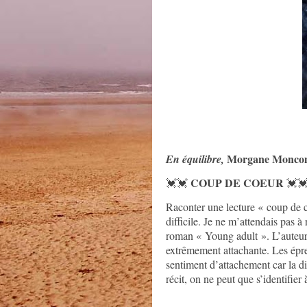
Morgane Moncomb
En équilibre,
COUP DE COEUR
💓💓
💓
Raconter une lecture « coup de c
difficile. Je ne m’attendais pas à
roman « Young adult ». L’auteure
extrêmement attachante. Les épreu
sentiment d’attachement car la div
récit, on ne peut que s’identifier