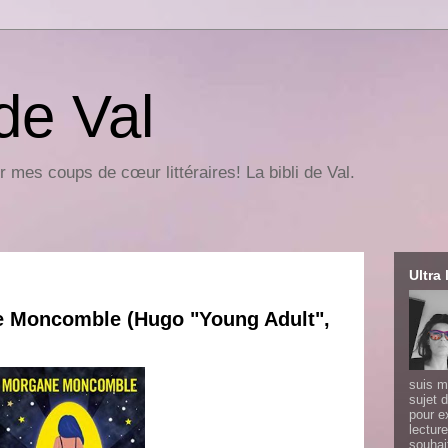
 de Val
r mes coups de cœur littéraires! La bibli de Val.
Ultra 
ne Moncomble (Hugo "Young Adult",
suis m
sujet d
pour e
lecture
souhai