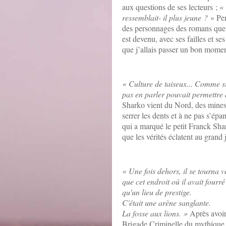
aux questions de ses lecteurs ; «
ressemblait- il plus jeune ?
» Per
des personnages des romans que je
est devenu, avec ses failles et se
que j’allais passer un bon moment
« Culture de taiseux... Comme si 
pas en parler pouvait permettre 
Sharko vient du Nord, des mines, 
serrer les dents et à ne pas s’ép
qui a marqué le petit Franck Shar
que les vérités éclatent au grand 
« Une fois dehors, il se tourna v
que cet endroit où il avait fourré
qu'un lieu de prestige.
C'était une arène sanglante.
La fosse aux lions. »
Après avoir
Brigade Criminelle du mythique 3