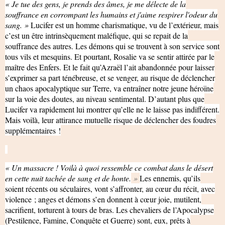
« Je tue des gens, je prends des âmes, je me délecte de la
souffrance en corrompant les humains et j'aime respirer l'odeur du
sang. »
Lucifer est un homme charismatique, vu de l’extérieur, mais
c’est un être intrinsèquement maléfique, qui se repait de la
souffrance des autres. Les démons qui se trouvent à son service sont
tous vils et mesquins. Et pourtant, Rosalie va se sentir attirée par le
maître des Enfers. Et le fait qu’Azraël l’ait abandonnée pour laisser
s’exprimer sa part ténébreuse, et se venger, au risque de déclencher
un chaos apocalyptique sur Terre, va entraîner notre jeune héroïne
sur la voie des doutes, au niveau sentimental. D’autant plus que
Lucifer va rapidement lui montrer qu’elle ne le laisse pas indifférent.
Mais voilà, leur attirance mutuelle risque de déclencher des foudres
supplémentaires !
« Un massacre ! Voilà à quoi ressemble ce combat dans le désert
en cette nuit tachée de sang et de honte.
»
Les ennemis, qu’ils
soient récents ou séculaires, vont s’affronter, au cœur du récit, avec
violence ; anges et démons s’en donnent à cœur joie, mutilent,
sacrifient, torturent à tours de bras. Les chevaliers de l’Apocalypse
(Pestilence, Famine, Conquête et Guerre) sont, eux, prêts à