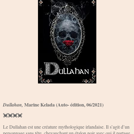
Marine Kelada (Auto- édition, 06/2021)
Dullahan,
💓💓💓💓
Le Dullahan est une créature mythologique irlandaise. Il s’agit d’un
personnage sans tête, chevauchant un étalon noir avec qui il partage