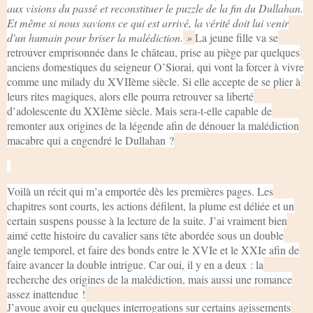
aux visions du passé et reconstituer le puzzle de la fin du Dullahan.
Et même si nous savions ce qui est arrivé, la vérité doit lui venir
d'un humain pour briser la malédiction.
»
La jeune fille va se
retrouver emprisonnée dans le château, prise au piège par quelques
anciens domestiques du seigneur O’Siorai, qui vont la forcer à vivre
comme une milady du XVIIème siècle. Si elle accepte de se plier à
leurs rites magiques, alors elle pourra retrouver sa liberté
d’adolescente du XXIème siècle. Mais sera-t-elle capable de
remonter aux origines de la légende afin de dénouer la malédiction
macabre qui a engendré le Dullahan ?
Voilà un récit qui m’a emportée dès les premières pages. Les
chapitres sont courts, les actions défilent, la plume est déliée et un
certain suspens pousse à la lecture de la suite. J’ai vraiment bien
aimé cette histoire du cavalier sans tête abordée sous un double
angle temporel, et faire des bonds entre le XVIe et le XXIe afin de
faire avancer la double intrigue. Car oui, il y en a deux : la
recherche des origines de la malédiction, mais aussi une romance
assez inattendue !
J’avoue avoir eu quelques interrogations sur certains agissements