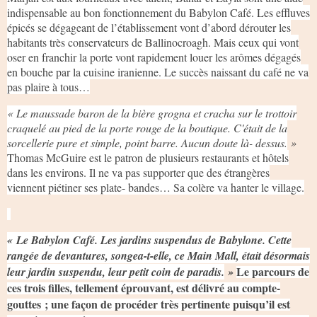
indispensable au bon fonctionnement du Babylon Café. Les effluves
épicés se dégageant de l’établissement vont d’abord dérouter les
habitants très conservateurs de Ballinocroagh. Mais ceux qui vont
oser en franchir la porte vont rapidement louer les arômes dégagés
en bouche par la cuisine iranienne. Le succès naissant du café ne va
pas plaire à tous…
« Le maussade baron de la bière grogna et cracha sur le trottoir
craquelé au pied de la porte rouge de la boutique. C'était de la
sorcellerie pure et simple, point barre. Aucun doute là- dessus.
»
Thomas McGuire est le patron de plusieurs restaurants et hôtels
dans les environs. Il ne va pas supporter que des étrangères
viennent piétiner ses plate- bandes… Sa colère va hanter le village.
« Le Babylon Café. Les jardins suspendus de Babylone. Cette
rangée de devantures, songea-t-elle, ce Main Mall, était désormais
Le parcours de
leur jardin suspendu, leur petit coin de paradis.
»
ces trois filles, tellement éprouvant, est délivré au compte-
gouttes ; une façon de procéder très pertinente puisqu’il est