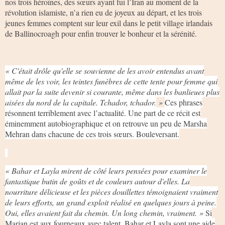
nos trois héroïnes, des sœurs ayant fui l’Iran au moment de la
révolution islamiste, n’a rien eu de joyeux au départ, et les trois
jeunes femmes comptent sur leur exil dans le petit village irlandais
de Ballinocroagh pour enfin trouver le bonheur et la sérénité.
« C'était drôle qu'elle se souvienne de les avoir entendus avant
même de les voir, les teintes funèbres de cette tente pour femme qui
allait par la suite devenir si courante, même dans les banlieues plus
aisées du nord de la capitale. Tchador, tchador.
»
Ces phrases
résonnent terriblement avec l’actualité. Une part de ce récit est
éminemment autobiographique et on retrouve un peu de Marsha
Mehran dans chacune de ces trois sœurs. Bouleversant.
« Bahar et Layla mirent de côté leurs pensées pour examiner le
fantastique butin de goûts et de couleurs autour d'elles. La
nourriture délicieuse et les pièces douillettes témoignaient vraiment
de leurs efforts, un grand exploit réalisé en quelques jours à peine.
Oui, elles avaient fait du chemin. Un long chemin, vraiment.
»
Si
Marjan est aux fourneaux avec talent, Bahar et Layla sont une aide