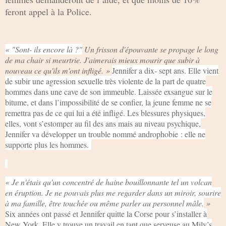
feront appel à la Police.
« "Sont- ils encore là ?"
Un frisson d'épouvante se propage le long
de ma chair si meurtrie. J'aimerais mieux mourir que subir à
nouveau ce qu'ils m'ont infligé. »
Jennifer a dix- sept ans. Elle vient
de subir une agression sexuelle très violente de la part de quatre
hommes dans une cave de son immeuble. Laissée exsangue sur le
bitume, et dans l’impossibilité de se confier, la jeune femme ne se
remettra pas de ce qui lui a été infligé. Les blessures physiques,
elles, vont s’estomper au fil des ans mais au niveau psychique,
Jennifer va développer un trouble nommé androphobie : elle ne
supporte plus les hommes.
« Je n'étais qu'un concentré de haine bouillonnante tel un volcan
en éruption. Je ne pouvais plus me regarder dans un miroir, sourire
à ma famille, être touchée ou même parler au personnel mâle.
»
Six années ont passé et Jennifer quitte la Corse pour s’installer à
New York. Elle y trouve un travail en tant que serveuse au Mily’s