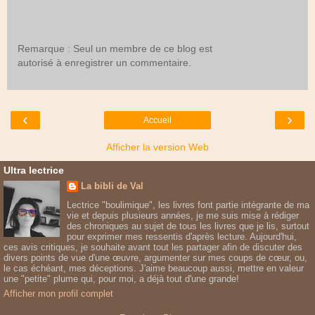
Remarque : Seul un membre de ce blog est
autorisé à enregistrer un commentaire.
‹
›
Accueil
Afficher la version Web
Ultra lectrice
La bibli de Val
Lectrice "boulimique", les livres font partie intégrante de ma
vie et depuis plusieurs années, je me suis mise à rédiger
des chroniques au sujet de tous les livres que je lis, surtout
pour exprimer mes ressentis d'après lecture. Aujourd'hui,
ces avis critiques, je souhaite avant tout les partager afin de discuter des
divers points de vue d'une œuvre, argumenter sur mes coups de cœur, ou,
le cas échéant, mes déceptions. J'aime beaucoup aussi, mettre en valeur
une "petite" plume qui, pour moi, a déjà tout d'une grande!
Afficher mon profil complet