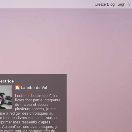
lectrice
La bibli de Val
Lectrice "boulimique", les
livres font partie intégrante
de ma vie et depuis
plusieurs années, je me
ise à rédiger des chroniques au
e tous les livres que je lis, surtout
xprimer mes ressentis d'après
. Aujourd'hui, ces avis critiques, je
te avant tout les partager afin de