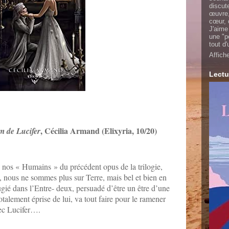
discut
œuvre,
cœur, 
J'aime
une "p
tout d
Affich
Lectu
, Cécilia Armand (Elixyria, 10/20)
m de Lucifer
 nos « Humains » du précédent opus de la trilogie,
n, nous ne sommes plus sur Terre, mais bel et bien en
fugié dans l’Entre- deux, persuadé d’être un être d’une
otalement éprise de lui, va tout faire pour le ramener
avec Lucifer….