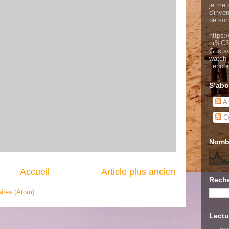
je me s
d'inve
de sor
https:
cr%C3
Gusta
watch
_enco
S’abo
Ar
Co
Nombr
Accueil
Article plus ancien
Reche
ires (Atom)
Lectu