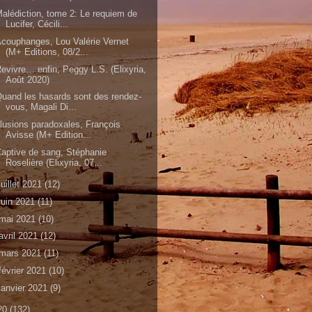
alédiction, tome 2: Le requiem de
Lucifer, Cécili...
couphanges, Lou Valérie Vernet
(M+ Editions, 08/2...
evivre… enfin, Peggy L.S. (Elixyria,
Août 2020)
uand les hasards sont des rendez-
vous, Magali Di...
llusions paradoxales, François
Avisse (M+ Edition...
aptive de sang, Stéphanie
Roselière (Elixyria, 07...
juillet 2021
(12)
juin 2021
(11)
mai 2021
(10)
avril 2021
(12)
mars 2021
(11)
février 2021
(10)
janvier 2021
(9)
20
(132)