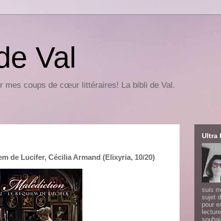
 de Val
r mes coups de cœur littéraires! La bibli de Val.
Ultra 
m de Lucifer, Cécilia Armand (Elixyria, 10/20)
suis m
sujet d
pour e
lecture
souhai