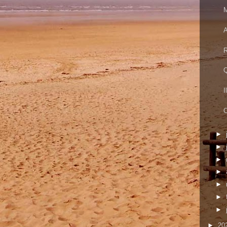
M
A
R
Q
I
C
►
►
►
►
►
►
►
►
20