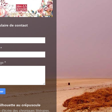
laire de contact
l
*
age
*
ilhouette au crépuscule
 d'écrire des chroniques littéraires,