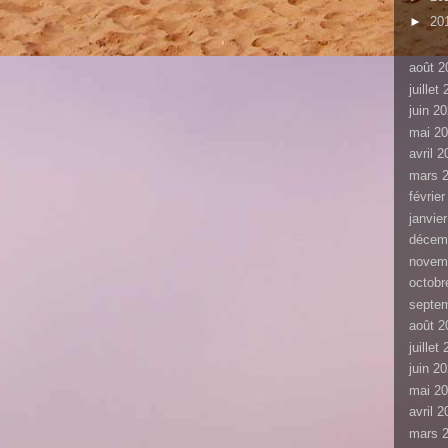
►
20
août 2
juillet
juin 2
mai 2
avril 
mars 
févrie
janvie
décem
novem
octobr
septe
août 2
juillet
juin 2
mai 2
avril 
mars 