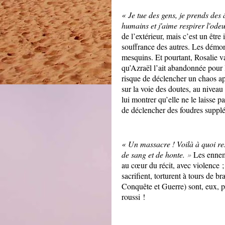
« Je tue des gens, je prends des
humains et j'aime respirer l'ode
de l’extérieur, mais c’est un être
souffrance des autres. Les démons
mesquins. Et pourtant, Rosalie va 
qu’Azraël l’ait abandonnée pour l
risque de déclencher un chaos ap
sur la voie des doutes, au nivea
lui montrer qu’elle ne le laisse p
de déclencher des foudres suppl
« Un massacre ! Voilà à quoi res
de sang et de honte.
»
Les ennemi
au cœur du récit, avec violence 
sacrifient, torturent à tours de 
Conquête et Guerre) sont, eux, prê
roussi !