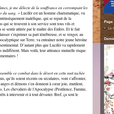
 âmes, je me délecte de la souffrance en corrompant les
ur du sang. »
Lucifer est un homme charismatique, vu
 intrinsèquement maléfique, qui se repait de la
Page
 qui se trouvent à son service sont tous vils et
se sentir attirée par le maître des Enfers. Et le fait
La b
aisser s’exprimer sa part ténébreuse, et se venger, au
Dernie
ocalyptique sur Terre, va entraîner notre jeune héroïne
u sentimental. D’autant plus que Lucifer va rapidement
as indifférent. Mais voilà, leur attirance mutuelle risque
émentaires !
semble ce combat dans le désert en cette nuit tachée
s, qu’ils soient récents ou séculaires, vont s’affronter,
; anges et démons s’en donnent à cœur joie, mutilent,
bras. Les chevaliers de l’Apocalypse (Pestilence, Famine,
ts à intervenir et à tout dévaster. Bref, ça sent le