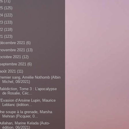
26
(71)
25
(125)
24
(122)
23
(133)
22
(118)
21
(123)
décembre 2021
(6)
novembre 2021
(13)
octobre 2021
(12)
septembre 2021
(6)
août 2021
(11)
remier sang, Amélie Nothomb (Albin
Michel, 08/2021)
alédiction, Tome 3 : L’apocalypse
de Rosalie, Céc...
’Evasion d’Arsène Lupin, Maurice
Leblanc (édition...
ne soupe à la grenade, Marsha
Mehran (Picquier, 0...
ullahan, Marine Kelada (Auto-
édition, 06/2021)