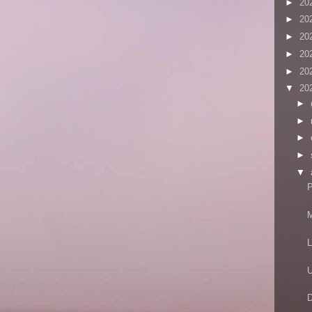
►
20
►
20
►
20
►
20
►
20
▼
20
►
►
►
►
▼
P
M
L
U
D