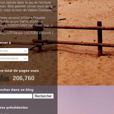
uis lancée dans le jeu de l'écriture
ntion. Mon premier roman vient donc
tir, sous le nom de Valérie Gustave.
//www.amazon.fr/Une-silhouette-
%A9puscule-Val%C3%A9rie-
ve/dp/B085RV58DC/ref=tmm_pap_s
_0?
ding=UTF8&qid=1582539135&sr=8-1
nner à
ticles
mmentaires
e total de pages vues
206,760
rcher dans ce blog
res précédentes