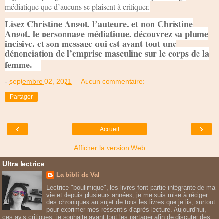
médiatique que d’aucuns se plaisent à critiquer.
Lisez Christine Angot, l’auteure, et non Christine
Angot, le personnage médiatique, découvrez sa plume
incisive, et son message qui est avant tout une
dénonciation de l’emprise masculine sur le corps de la
femme.
-
septembre 02, 2021
Aucun commentaire:
Partager
‹
›
Accueil
Afficher la version Web
Ultra lectrice
La bibli de Val
Lectrice "boulimique", les livres font partie intégrante de ma
vie et depuis plusieurs années, je me suis mise à rédiger
des chroniques au sujet de tous les livres que je lis, surtout
pour exprimer mes ressentis d'après lecture. Aujourd'hui,
ces avis critiques, je souhaite avant tout les partager afin de discuter des