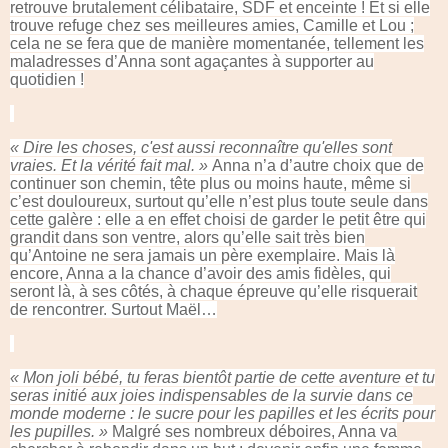
retrouve brutalement célibataire, SDF et enceinte ! Et si elle
trouve refuge chez ses meilleures amies, Camille et Lou ;
cela ne se fera que de manière momentanée, tellement les
maladresses d’Anna sont agaçantes à supporter au
quotidien !
« Dire les choses, c'est aussi reconnaître qu'elles sont
vraies. Et la vérité fait mal. »
Anna n’a d’autre choix que de
continuer son chemin, tête plus ou moins haute, même si
c’est douloureux, surtout qu’elle n’est plus toute seule dans
cette galère : elle a en effet choisi de garder le petit être qui
grandit dans son ventre, alors qu’elle sait très bien
qu’Antoine ne sera jamais un père exemplaire. Mais là
encore, Anna a la chance d’avoir des amis fidèles, qui
seront là, à ses côtés, à chaque épreuve qu’elle risquerait
de rencontrer. Surtout Maël…
« Mon joli bébé, tu feras bientôt partie de cette aventure et tu
seras initié aux joies indispensables de la survie dans ce
monde moderne : le sucre pour les papilles et les écrits pour
les pupilles. »
Malgré ses nombreux déboires, Anna va