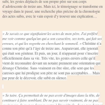
subi, les gestes déplacés de son propre père sur son corps
d’adolescente de treize ans. Mais ici, le témoignage se transforme en
voyage dans le passé, une recherche plus précise de la chronologie
des actes subis, avec le vain espoir d’y trouver une explication…
« Je savais ce que signifiaient les actes de mon père. J'ai préféré
me voir comme quelqu'un qui a son caractère, ses torts, qui fait ses
erreurs, et qui les regrette en cherchant le sommeil. »
Christine n’a
connu son père qu’à l’âge de treize ans. Auparavant, elle ignorait
qui était son géniteur. Et puis, un jour, il réapparait pour s’inscrire
officiellement dans sa vie. Très vite, les gestes envers celle qu’il
vient de reconnaître devant un notaire prennent une orientation qui
dérange Christine. Sans vraiment en être sûre, elle sent que les
caresses que lui prodigue son père ne sont pas acceptables… Mais
par peur de le décevoir, elle subit en silence.
« Se taire. Ça permettait de ne pas avoir d'images dans la tête, de
continuer à faire semblant. De ne pas savoir vraiment, de ne pas
avoir peur, de ne pas donner corps à l'inquiétude, de ne pas donner