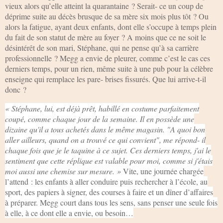
vieux alors qu’elle atteint la quarantaine ? Serait- ce un coup de
déprime suite au décès brusque de sa mère six mois plus tôt ? Ou
alors la fatigue, ayant deux enfants, dont elle s’occupe à temps plein
du fait de son statut de mère au foyer ? A moins que ce ne soit le
désintérêt de son mari, Stéphane, qui ne pense qu’à sa carrière
professionnelle ? Megg a envie de pleurer, comme c’est le cas ces
derniers temps, pour un rien, même suite à une pub pour la célèbre
enseigne qui remplace les pare- brises fissurés. Que lui arrive-t-il
donc ?
« Stéphane, lui, est déjà prêt, habillé en costume parfaitement
coupé, comme chaque jour de la semaine. Il en possède une
dizaine qu'il a tous achetés dans le même magasin. "A quoi bon
aller ailleurs, quand on a trouvé ce qui convient", me répond- il
chaque fois que je le taquine à ce sujet. Ces derniers temps, j'ai le
sentiment que cette réplique est valable pour moi, comme si j'étais
moi aussi une chemise sur mesure. »
Vite, une journée chargée
l’attend : les enfants à aller conduire puis rechercher à l’école, au
sport, des papiers à signer, des courses à faire et un dîner d’affaires
à préparer. Megg court dans tous les sens, sans penser une seule fois
à elle, à ce dont elle a envie, ou besoin…