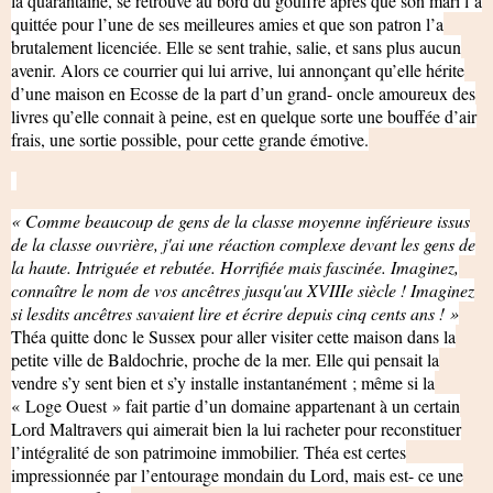
la quarantaine, se retrouve au bord du gouffre après que son mari l’a
quittée pour l’une de ses meilleures amies et que son patron l’a
brutalement licenciée. Elle se sent trahie, salie, et sans plus aucun
avenir. Alors ce courrier qui lui arrive, lui annonçant qu’elle hérite
d’une maison en Ecosse de la part d’un grand- oncle amoureux des
livres qu’elle connait à peine, est en quelque sorte une bouffée d’air
frais, une sortie possible, pour cette grande émotive.
« Comme beaucoup de gens de la classe moyenne inférieure issus
de la classe ouvrière, j'ai une réaction complexe devant les gens de
la haute. Intriguée et rebutée. Horrifiée mais fascinée. Imaginez,
connaître le nom de vos ancêtres jusqu'au XVIIIe siècle ! Imaginez
si lesdits ancêtres savaient lire et écrire depuis cinq cents ans ! »
Théa quitte donc le Sussex pour aller visiter cette maison dans la
petite ville de Baldochrie, proche de la mer. Elle qui pensait la
vendre s’y sent bien et s’y installe instantanément ; même si la
« Loge Ouest » fait partie d’un domaine appartenant à un certain
Lord Maltravers qui aimerait bien la lui racheter pour reconstituer
l’intégralité de son patrimoine immobilier. Théa est certes
impressionnée par l’entourage mondain du Lord, mais est- ce une