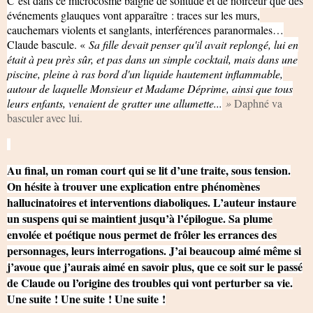
C’est dans ce microcosme baigné de solitude et de noirceur que des
événements glauques vont apparaître : traces sur les murs,
cauchemars violents et sanglants, interférences paranormales…
Claude bascule. «
Sa fille devait penser qu'il avait replongé, lui en
était à peu près sûr, et pas dans un simple cocktail, mais dans une
piscine, pleine à ras bord d'un liquide hautement inflammable,
autour de laquelle Monsieur et Madame Déprime, ainsi que tous
leurs enfants, venaient de gratter une allumette...
»
Daphné va
basculer avec lui.
Au final, un roman court qui se lit d’une traite, sous tension.
On hésite à trouver une explication entre phénomènes
hallucinatoires et interventions diaboliques. L’auteur instaure
un suspens qui se maintient jusqu’à l’épilogue. Sa plume
envolée et poétique nous permet de frôler les errances des
personnages, leurs interrogations. J’ai beaucoup aimé même si
j’avoue que j’aurais aimé en savoir plus, que ce soit sur le passé
de Claude ou l’origine des troubles qui vont perturber sa vie.
Une suite ! Une suite ! Une suite !