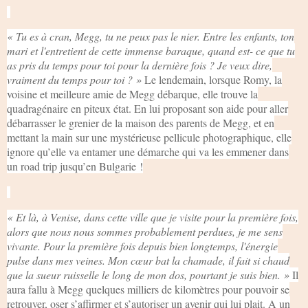
« Tu es à cran, Megg, tu ne peux pas le nier. Entre les enfants, ton
mari et l'entretient de cette immense baraque, quand est- ce que tu
as pris du temps pour toi pour la dernière fois ? Je veux dire,
vraiment du temps pour toi ? »
Le lendemain, lorsque Romy, la
voisine et meilleure amie de Megg débarque, elle trouve la
quadragénaire en piteux état. En lui proposant son aide pour aller
débarrasser le grenier de la maison des parents de Megg, et en
mettant la main sur une mystérieuse pellicule photographique, elle
ignore qu’elle va entamer une démarche qui va les emmener dans
un road trip jusqu’en Bulgarie !
« Et là, à Venise, dans cette ville que je visite pour la première fois,
alors que nous nous sommes probablement perdues, je me sens
vivante. Pour la première fois depuis bien longtemps, l'énergie
pulse dans mes veines. Mon cœur bat la chamade, il fait si chaud
que la sueur ruisselle le long de mon dos, pourtant je suis bien. »
Il
aura fallu à Megg quelques milliers de kilomètres pour pouvoir se
retrouver, oser s’affirmer et s’autoriser un avenir qui lui plait. A un