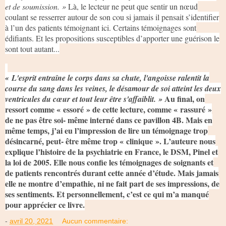
et de soumission. »
Là, le lecteur ne peut que sentir un nœud
coulant se resserrer autour de son cou si jamais il pensait s’identifier
à l’un des patients témoignant ici. Certains témoignages sont
édifiants. Et les propositions susceptibles d’apporter une guérison le
sont tout autant...
« L'esprit entraîne le corps dans sa chute, l'angoisse ralentit la
course du sang dans les veines, le désamour de soi atteint les deux
Au final, on
ventricules du cœur et tout leur être s'affaiblit. »
ressort comme « essoré » de cette lecture, comme « rassuré »
de ne pas être soi- même interné dans ce pavillon 4B. Mais en
même temps, j’ai eu l’impression de lire un témoignage trop
désincarné, peut- être même trop « clinique ». L’auteure nous
explique l’histoire de la psychiatrie en France, le DSM, Pinel et
la loi de 2005. Elle nous confie les témoignages de soignants et
de patients rencontrés durant cette année d’étude. Mais jamais
elle ne montre d’empathie, ni ne fait part de ses impressions, de
ses sentiments. Et personnellement, c’est ce qui m’a manqué
pour apprécier ce livre.
-
avril 20, 2021
Aucun commentaire: