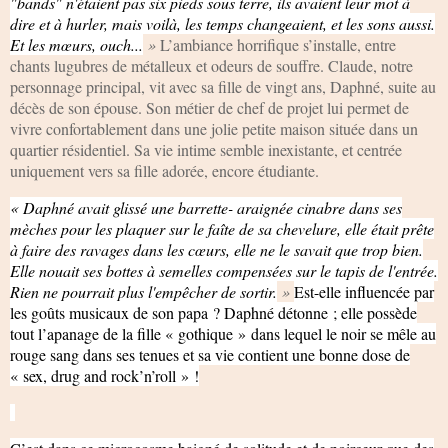
"bands" n'étaient pas six pieds sous terre, ils avaient leur mot à
dire et à hurler, mais voilà, les temps changeaient, et les sons aussi.
Et les mœurs, ouch...
»
L’ambiance horrifique s’installe, entre
chants lugubres de métalleux et odeurs de souffre. Claude, notre
personnage principal, vit avec sa fille de vingt ans, Daphné, suite au
décès de son épouse. Son métier de chef de projet lui permet de
vivre confortablement dans une jolie petite maison située dans un
quartier résidentiel. Sa vie intime semble inexistante, et centrée
uniquement vers sa fille adorée, encore étudiante.
« Daphné avait glissé une barrette- araignée cinabre dans ses
mèches pour les plaquer sur le faîte de sa chevelure, elle était prête
à faire des ravages dans les cœurs, elle ne le savait que trop bien.
Elle nouait ses bottes à semelles compensées sur le tapis de l'entrée.
Rien ne pourrait plus l'empêcher de sortir.
»
Est-elle influencée par
les goûts musicaux de son papa ? Daphné détonne ; elle possède
tout l’apanage de la fille « gothique » dans lequel le noir se mêle au
rouge sang dans ses tenues et sa vie contient une bonne dose de
« sex, drug and rock’n’roll » !