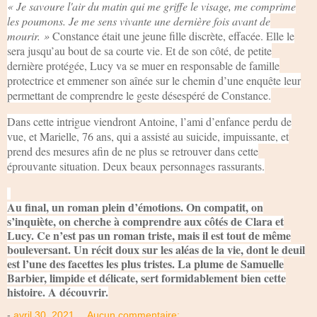
« Je savoure l'air du matin qui me griffe le visage, me comprime
les poumons. Je me sens vivante une dernière fois avant de
mourir. »
Constance était une jeune fille discrète, effacée. Elle le
sera jusqu’au bout de sa courte vie. Et de son côté, de petite
dernière protégée, Lucy va se muer en responsable de famille
protectrice et emmener son aînée sur le chemin d’une enquête leur
permettant de comprendre le geste désespéré de Constance.
Dans cette intrigue viendront Antoine, l’ami d’enfance perdu de
vue, et Marielle, 76 ans, qui a assisté au suicide, impuissante, et
prend des mesures afin de ne plus se retrouver dans cette
éprouvante situation. Deux beaux personnages rassurants.
Au final, un roman plein d’émotions. On compatit, on
s’inquiète, on cherche à comprendre aux côtés de Clara et
Lucy. Ce n’est pas un roman triste, mais il est tout de même
bouleversant. Un récit doux sur les aléas de la vie, dont le deuil
est l’une des facettes les plus tristes. La plume de Samuelle
Barbier, limpide et délicate, sert formidablement bien cette
histoire. A découvrir.
-
avril 30, 2021
Aucun commentaire: