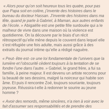
«
Alors pour qu'on soit heureux tous les quatre, pour pas
que Papa soit en colère, j'invente des histoires dans le
bureau du docteur Hassan. J'invente des histoires dans ma
tête, quand je parle à Gabriel, à Maman, aux autres enfants
de l'école. »
Abigaëlle est une petite fille surdouée qui a le
malheur de vivre dans une maison où la violence est
quotidienne. On la découvre par le biais d’un récit
rétrospectif qu’elle mène depuis le couvent dans lequel elle
s’est réfugiée une fois adulte, mais aussi grâce à des
extraits du journal intime qu’elle a rédigé naguère.
« Peut- être est- ce une loi fondamentale de l'univers que la
lumière et l'obscurité cèdent toujours à la tentation de se
fondre l'une dans l'autre. »
Gabriel, le grand frère, a fui sa
famille, à peine majeur. Il est devenu un artiste reconnu pour
la beauté de ses dessins, malgré la noirceur qui habite son
âme. Et puis il rencontre Zoé, toujours souriante, toujours
joyeuse. Réussira-t-elle à redonner le sourire au jeune
homme ?
« Avoir des remords, même sincères, n'a rien à voir avec le
fait d'assumer ses responsabilités et de prendre des