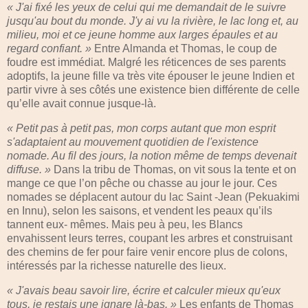
« J'ai fixé les yeux de celui qui me demandait de le suivre
jusqu'au bout du monde. J'y ai vu la rivière, le lac long et, au
milieu, moi et ce jeune homme aux larges épaules et au
regard confiant. »
Entre Almanda et Thomas, le coup de
foudre est immédiat. Malgré les réticences de ses parents
adoptifs, la jeune fille va très vite épouser le jeune Indien et
partir vivre à ses côtés une existence bien différente de celle
qu’elle avait connue jusque-là.
« Petit pas à petit pas, mon corps autant que mon esprit
s'adaptaient au mouvement quotidien de l'existence
nomade. Au fil des jours, la notion même de temps devenait
diffuse. »
Dans la tribu de Thomas, on vit sous la tente et on
mange ce que l’on pêche ou chasse au jour le jour. Ces
nomades se déplacent autour du lac Saint -Jean (Pekuakimi
en Innu), selon les saisons, et vendent les peaux qu’ils
tannent eux- mêmes. Mais peu à peu, les Blancs
envahissent leurs terres, coupant les arbres et construisant
des chemins de fer pour faire venir encore plus de colons,
intéressés par la richesse naturelle des lieux.
« J'avais beau savoir lire, écrire et calculer mieux qu'eux
tous, je restais une ignare là-bas. »
Les enfants de Thomas