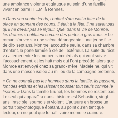
une ambiance violente et glauque au sein d’une famille
vivant en barre H.L.M. à Rennes.
« Dans son ventre tendu, l'enfant s'amusait à faire de la
place en donnant des coups. Il était à la fête. Il ne savait pas
qu'il ne devait pas se réjouir. Que, dans la vie de Monroe,
les drames s'enfilaient comme des perles à gros trous. »
Le
roman s’ouvre sur une scène dérangeante ; une jeune fille
de dix- sept ans, Monroe, accouche seule, dans sa chambre
d’enfant, la porte fermée à clé de l’extérieur. La suite du récit
va alterner entre les moments immédiats qui vont suivre
l’accouchement, et les huit mois qui l’ont précédé, alors que
Monroe est envoyé chez sa grand- mère, Madeleine, qui vit
dans une maison isolée au milieu de la campagne bretonne.
« On ne connaît pas les hommes dans la famille. Ils passent,
font des enfants et les laissent pousser tout seuls comme le
liseron. »
Dans la famille Brunet, les hommes ne restent pas.
Le seul qui apparaîtra dans l’histoire est Sébastien, vingt
ans, irascible, sournois et violent. L’auteure en brosse un
portrait psychologique épatant, au point qu’en tant que
lecteur, on ne peut que le haïr, voire même le craindre.