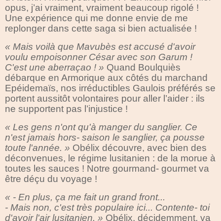
opus, j’ai vraiment, vraiment beaucoup rigolé !
Une expérience qui me donne envie de me
replonger dans cette saga si bien actualisée !
« Mais voilà que Mavubès est accusé d'avoir
voulu empoisonner César avec son Garum !
C'est une aberraçao ! »
Quand Boulquiès
débarque en Armorique aux côtés du marchand
Epéidemaïs, nos irréductibles Gaulois préférés se
portent aussitôt volontaires pour aller l’aider : ils
ne supportent pas l’injustice !
« Les gens n'ont qu'à manger du sanglier. Ce
n'est jamais hors- saison le sanglier, ça pousse
toute l'année. »
Obélix découvre, avec bien des
déconvenues, le régime lusitanien : de la morue à
toutes les sauces ! Notre gourmand- gourmet va
être déçu du voyage !
« - En plus, ça me fait un grand front...
- Mais non, c'est très populaire ici... Contente- toi
d'avoir l'air lusitanien. »
Obélix, décidemment, va