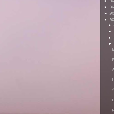
►
20
►
20
►
20
▼
20
►
►
►
▼
M
R
S
L
S
L
R