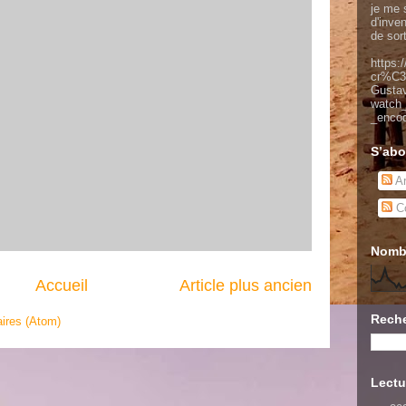
je me s
d'inve
de sor
https:
cr%C3
Gusta
watch
_enco
S’abo
Ar
Co
Nombr
Accueil
Article plus ancien
Reche
ires (Atom)
Lectu