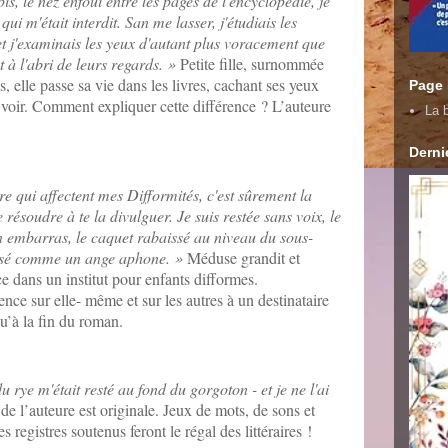
is, le nez enfoui entre les pages de l'encyclopédie, je
ui m'était interdit. San me lasser, j'étudiais les
 et j'examinais les yeux d'autant plus voracement que
 à l'abri de leurs regards.
»
Petite fille, surnommée
elle passe sa vie dans les livres, cachant ses yeux
Page
 voir. Comment expliquer cette différence ? L’auteure
La b
Dernie
re qui affectent mes Difformités, c'est sûrement la
 résoudre à te la divulguer. Je suis restée sans voix, le
 embarras, le caquet rabaissé au niveau du sous-
passé comme un ange aphone.
»
Méduse grandit et
e dans un institut pour enfants difformes.
nce sur elle- même et sur les autres à un destinataire
u’à la fin du roman.
u rye m'était resté au fond du gorgoton - et je ne l'ai
 de l’auteure est originale. Jeux de mots, de sons et
registres soutenus feront le régal des littéraires !