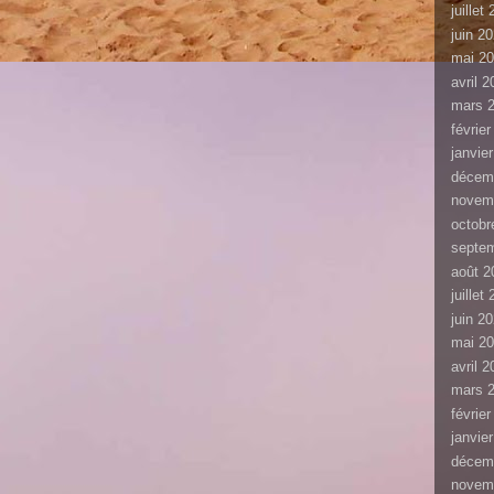
juillet
juin 2
mai 2
avril 
mars 
févrie
janvie
décem
novem
octobr
septe
août 2
juillet
juin 2
mai 2
avril 
mars 
févrie
janvie
décem
novem