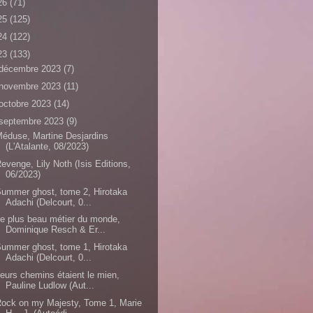
26
(71)
25
(125)
24
(122)
23
(133)
décembre 2023
(7)
novembre 2023
(11)
octobre 2023
(14)
septembre 2023
(9)
éduse, Martine Desjardins
(L'Atalante, 08/2023)
evenge, Lily Noth (Isis Editions,
06/2023)
ummer ghost, tome 2, Hirotaka
Adachi (Delcourt, 0...
e plus beau métier du monde,
Dominique Resch & Er...
ummer ghost, tome 1, Hirotaka
Adachi (Delcourt, 0...
eurs chemins étaient le mien,
Pauline Ludlow (Aut...
ock on my Majesty, Tome 1, Marie