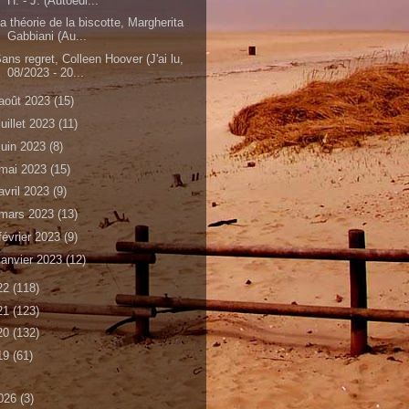
H. - J. (Autoédi...
a théorie de la biscotte, Margherita
Gabbiani (Au...
ans regret, Colleen Hoover (J'ai lu,
08/2023 - 20...
août 2023
(15)
juillet 2023
(11)
juin 2023
(8)
mai 2023
(15)
avril 2023
(9)
mars 2023
(13)
février 2023
(9)
janvier 2023
(12)
22
(118)
21
(123)
20
(132)
19
(61)
026
(3)