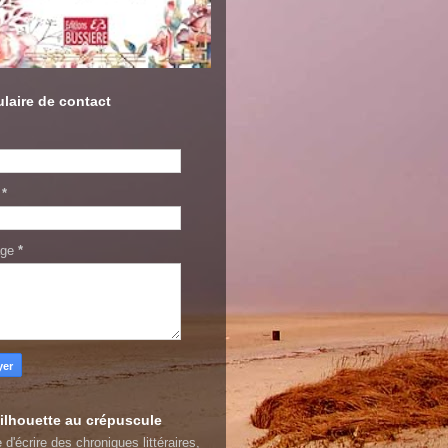
laire de contact
l
*
age
*
ilhouette au crépuscule
 d'écrire des chroniques littéraires,