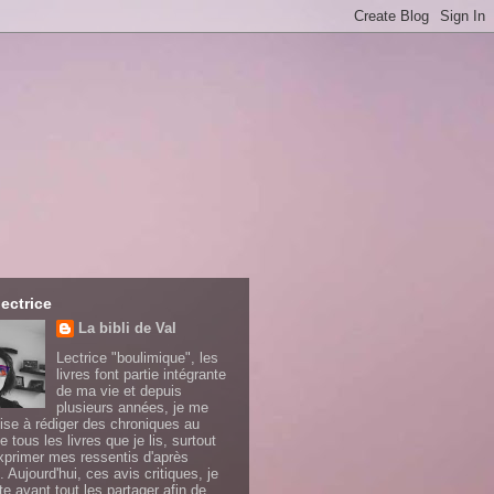
lectrice
La bibli de Val
Lectrice "boulimique", les
livres font partie intégrante
de ma vie et depuis
plusieurs années, je me
ise à rédiger des chroniques au
e tous les livres que je lis, surtout
xprimer mes ressentis d'après
. Aujourd'hui, ces avis critiques, je
te avant tout les partager afin de