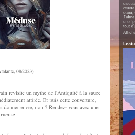
discut
œuvre,
cœur, 
J'aime
une "p
tout d
Affich
Lectu
Atalante, 08/2023)
n revisite un mythe de l’Antiquité à la sauce
édiatement attirée. Et puis cette couverture,
ous donner envie, non ? Rendez- vous avec une
rueuse.