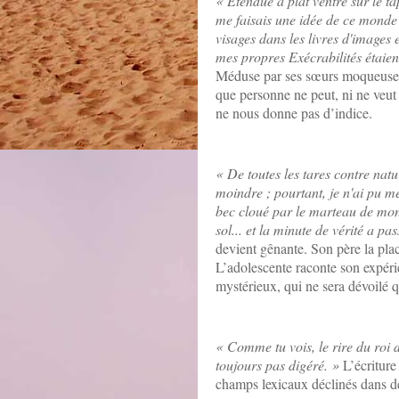
« Etendue à plat ventre sur le tap
me faisais une idée de ce monde q
visages dans les livres d'images
mes propres Exécrabilités étaient
Méduse par ses sœurs moqueuses, 
que personne ne peut, ni ne veut
ne nous donne pas d’indice.
« De toutes les tares contre natu
moindre ; pourtant, je n'ai pu me
bec cloué par le marteau de mon
sol... et la minute de vérité a 
devient gênante. Son père la plac
L’adolescente raconte son expérie
mystérieux, qui ne sera dévoilé q
« Comme tu vois, le rire du roi d
toujours pas digéré.
»
L’écriture
champs lexicaux déclinés dans des 