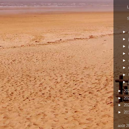
L
S
►
►
►
►
►
►
►
►
►
20
►
20
►
20
►
20
août 2