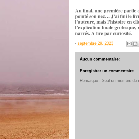
Au final, une première partie 
pointé son nez… J’ai fini le li
l’auteure, mais l’histoire en e
l’explication finale grotesque
narrés. A lire par curiosité.
-
septembre 29, 2023
Aucun commentaire:
Enregistrer un commentaire
Remarque : Seul un membre de ce