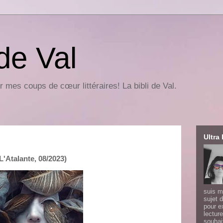
 de Val
r mes coups de cœur littéraires! La bibli de Val.
Ultra 
'Atalante, 08/2023)
suis m
sujet d
pour e
lecture
souhai