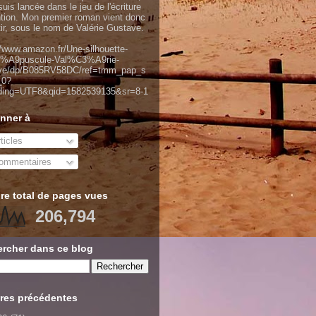
uis lancée dans le jeu de l'écriture
ntion. Mon premier roman vient donc
tir, sous le nom de Valérie Gustave.
//www.amazon.fr/Une-silhouette-
%A9puscule-Val%C3%A9rie-
ve/dp/B085RV58DC/ref=tmm_pap_s
_0?
ding=UTF8&qid=1582539135&sr=8-1
nner à
ticles
mmentaires
e total de pages vues
206,794
rcher dans ce blog
res précédentes