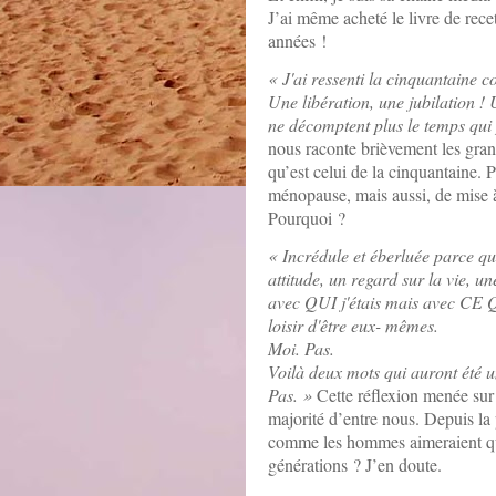
J’ai même acheté le livre de recet
années !
« J'ai ressenti la cinquantaine 
Une libération, une jubilation !
ne décomptent plus le temps qui 
nous raconte brièvement les grand
qu’est celui de la cinquantaine.
ménopause, mais aussi, de mise à 
Pourquoi ?
« Incrédule et éberluée parce que
attitude, un regard sur la vie, u
avec QUI j'étais mais avec CE QUE
loisir d'être eux- mêmes.
Moi. Pas.
Voilà deux mots qui auront été u
Pas. »
Cette réflexion menée sur 
majorité d’entre nous. Depuis la
comme les hommes aimeraient que 
générations ? J’en doute.