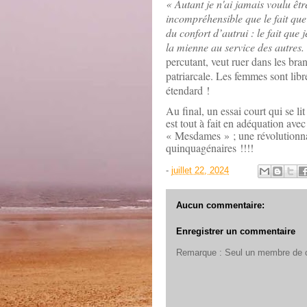
« Autant je n'ai jamais voulu être
incompréhensible que le fait que 
du confort d’autrui : le fait que 
la mienne au service des autres
percutant, veut ruer dans les bra
patriarcale. Les femmes sont libre
étendard !
Au final, un essai court qui se li
est tout à fait en adéquation ave
« Mesdames » ; une révolutionna
quinquagénaires !!!!
-
juillet 22, 2024
Aucun commentaire:
Enregistrer un commentaire
Remarque : Seul un membre de ce