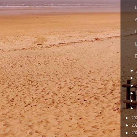
L
A
U
M
E
►
►
►
►
►
►
►
20
►
20
►
20