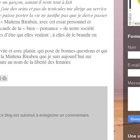
 un garçon, autant il reste tout à fait
j'aie des seins et pas de testicules me dirige au service
je puisse porter la vie ne justifie pas que je doive passer
. »
Maïtena Biraben, avec cet essai personnel et
ncards de la « bien – pensance » de notre société
s d’être qui elles veulent ; à elles de le brandir en
Formu
Nom
t vite et avec plaisir, qui pose de bonnes questions et qui
c la Maïtena Biraben que je suis aujourd’hui sur
ire au nom de la liberté des femmes
E-mai
Mess
 blog est autorisé à enregistrer un commentaire.
Une s