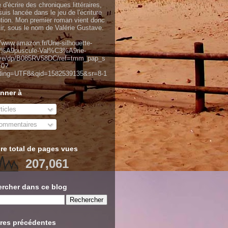
 d'écrire des chroniques littéraires,
uis lancée dans le jeu de l'écriture
ntion. Mon premier roman vient donc
tir, sous le nom de Valérie Gustave.
//www.amazon.fr/Une-silhouette-
%A9puscule-Val%C3%A9rie-
ve/dp/B085RV58DC/ref=tmm_pap_s
_0?
ding=UTF8&qid=1582539135&sr=8-1
nner à
ticles
mmentaires
e total de pages vues
207,061
rcher dans ce blog
res précédentes