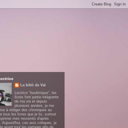
lectrice
La bibli de Val
Lectrice "boulimique", les
livres font partie intégrante
de ma vie et depuis
plusieurs années, je me
ise à rédiger des chroniques au
e tous les livres que je lis, surtout
xprimer mes ressentis d'après
. Aujourd'hui, ces avis critiques, je
te avant tout les partager afin de