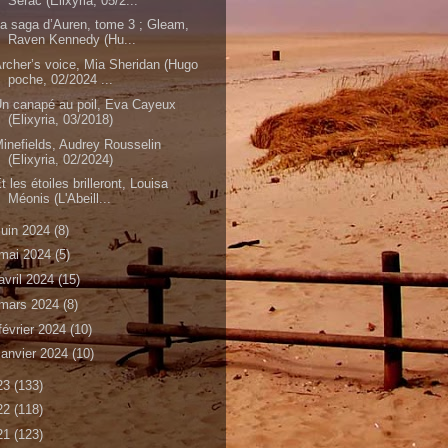
Sérac (Elixyria, 05/2...
a saga d’Auren, tome 3 ; Gleam,
Raven Kennedy (Hu...
rcher’s voice, Mia Sheridan (Hugo
poche, 02/2024 ...
n canapé au poil, Eva Cayeux
(Elixyria, 03/2018)
inefields, Audrey Rousselin
(Elixyria, 02/2024)
t les étoiles brilleront, Louisa
Méonis (L'Abeill...
juin 2024
(8)
mai 2024
(5)
avril 2024
(15)
mars 2024
(8)
février 2024
(10)
janvier 2024
(10)
23
(133)
22
(118)
21
(123)