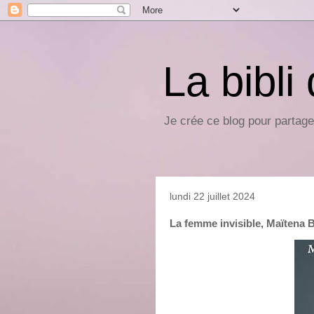
La bibli
Je crée ce blog pour partage
lundi 22 juillet 2024
La femme invisible, Maïtena B