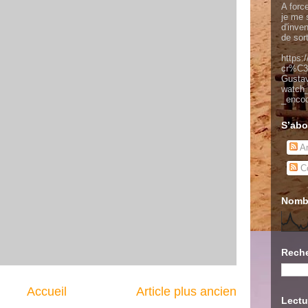
A force
je me s
d'inve
de sor
https:
cr%C3
Gusta
watch
_enco
S’abo
Ar
Co
Nombr
Reche
Accueil
Article plus ancien
Lectu