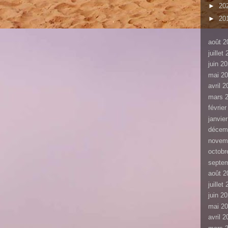
►
20
►
20
août 2
juillet
juin 2
mai 2
avril 
mars 
févrie
janvie
décem
novem
octobr
septe
août 2
juillet
juin 2
mai 2
avril 