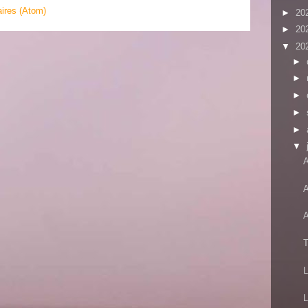
ires (Atom)
►
20
►
20
▼
20
►
►
►
►
►
▼
A
A
A
T
L