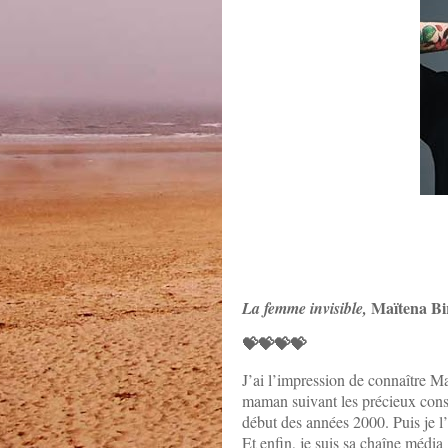
Maïtena Bi
La femme invisible,
💝💝💝💝
J’ai l’impression de connaître Ma
maman suivant les précieux cons
début des années 2000. Puis je l’
Et enfin, je suis sa chaîne méd