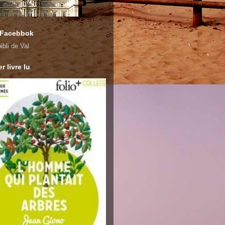
 Facebbok
ibli de Val
r livre lu