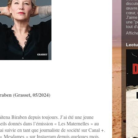
discut
œuvre,
cœur, 
J'aime
une "p
tout d
Affich
Lectu
raben (Grasset, 05/2024)
ïtena Biraben depuis toujours. J’ai été une jeune
eils donnés dans l’émission « Les Maternelles » au
ai suivie en tant que journaliste de société sur Canal +.
ia « Mesdames » sur Instagram depuis quelques mois.