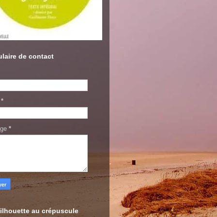
laire de contact
l
*
age
*
ilhouette au crépuscule