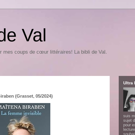
 de Val
r mes coups de cœur littéraires! La bibli de Val.
Ultra 
iraben (Grasset, 05/2024)
suis m
sujet d
pour e
lecture
souhai