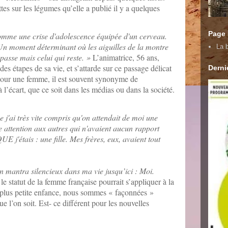
tes sur les légumes qu’elle a publié il y a quelques
Page
comme une crise d'adolescence équipée d'un cerveau.
 Un moment déterminant où les aiguilles de la montre
La b
passe mais celui qui reste. »
L’animatrice, 56 ans,
es étapes de sa vie, et s’attarde sur ce passage délicat
Dernie
 Pour une femme, il est souvent synonyme de
l’écart, que ce soit dans les médias ou dans la société.
 j'ai très vite compris qu'on attendait de moi une
ne attention aux autres qui n'avaient aucun rapport
 j'étais : une fille. Mes frères, eux, avaient tout
n mantra silencieux dans ma vie jusqu’ici : Moi.
le statut de la femme française pourrait s’appliquer à la
 plus petite enfance, nous sommes « façonnées »
l’on soit. Est- ce différent pour les nouvelles