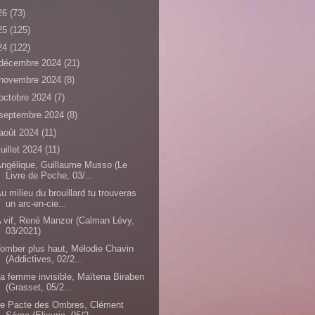
26
(73)
25
(125)
24
(122)
décembre 2024
(21)
novembre 2024
(8)
octobre 2024
(7)
septembre 2024
(8)
août 2024
(11)
juillet 2024
(11)
ngélique, Guillaume Musso (Le
Livre de Poche, 03/...
u milieu du brouillard tu trouveras
un arc-en-cie...
 vif, René Manzor (Calman Lévy,
03/2021)
omber plus haut, Mélodie Chavin
(Addictives, 02/2...
a femme invisible, Maïtena Biraben
(Grasset, 05/2...
Le Pacte des Ombres, Clément