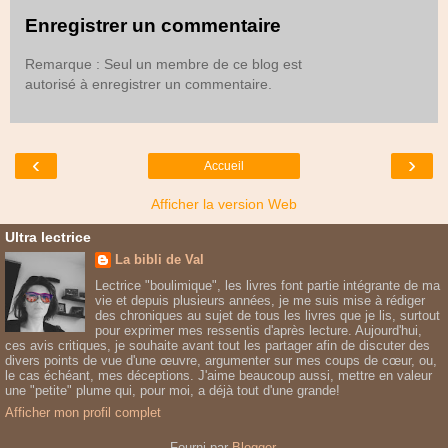
Enregistrer un commentaire
Remarque : Seul un membre de ce blog est
autorisé à enregistrer un commentaire.
‹
›
Accueil
Afficher la version Web
Ultra lectrice
La bibli de Val
Lectrice "boulimique", les livres font partie intégrante de ma
vie et depuis plusieurs années, je me suis mise à rédiger
des chroniques au sujet de tous les livres que je lis, surtout
pour exprimer mes ressentis d'après lecture. Aujourd'hui,
ces avis critiques, je souhaite avant tout les partager afin de discuter des
divers points de vue d'une œuvre, argumenter sur mes coups de cœur, ou,
le cas échéant, mes déceptions. J'aime beaucoup aussi, mettre en valeur
une "petite" plume qui, pour moi, a déjà tout d'une grande!
Afficher mon profil complet
Fourni par
Blogger
.