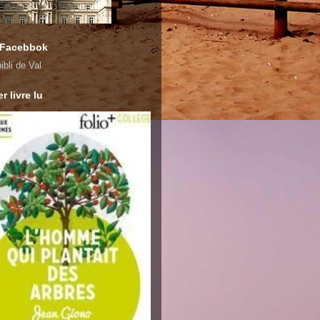
 Facebbok
ibli de Val
r livre lu