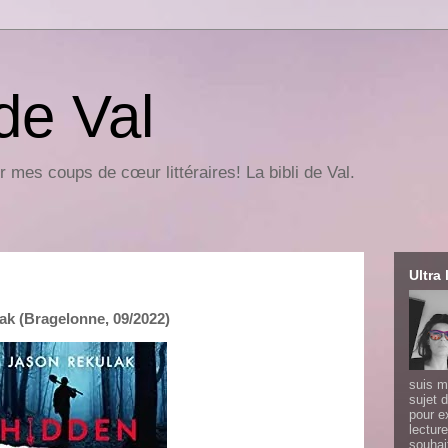
 de Val
r mes coups de cœur littéraires! La bibli de Val.
Ultra 
ak (Bragelonne, 09/2022)
suis m
sujet d
pour e
lecture
souhai