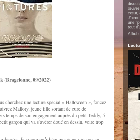
discut
œuvre,
cœur, 
J'aime
une "p
tout d
Affich
Lectu
k (Bragelonne, 09/2022)
vous cherchez une lecture spécial « Halloween », foncez
suivrez Mallory, jeune fille sortant de cure de
iers temps de son engagement auprès du petit Teddy, 5
petit garçon qui va s’avérer doué en dessin, voire trop
aordinaire. Je comprends bien que je ne suis pas en