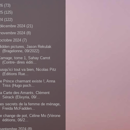
26
(73)
25
(125)
24
(122)
décembre 2024
(21)
novembre 2024
(8)
octobre 2024
(7)
idden pictures, Jason Rekulak
(Bragelonne, 09/2022)
arnage, tome 1, Sahay Carrot
(Contre- dires éditi...
usqu’ici tout va bien, Nicolas Pitz
(Editions Rue...
e Prince charmant existe !, Anna
Triss (Hugo poch...
a Carte des Amants, Clément
Sérack (Elixyria, 09/...
es secrets de la femme de ménage,
Freida McFadden...
e change de pot, Céline Mo (Vérone
éditions, 06/2...
septembre 2024
(8)