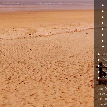
►
►
►
►
►
►
►
►
►
20
►
20
►
20
►
20
►
20
août 2
juillet
juin 2
mai 2