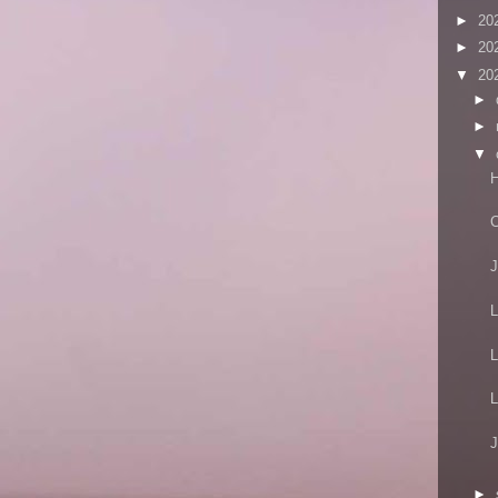
►
20
►
20
▼
20
►
►
▼
H
C
J
L
L
L
J
►