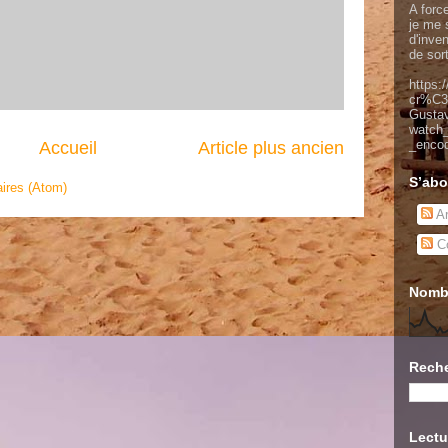
A force
je me s
d'inve
de sor
https:
cr%C3
Gusta
watch
_enco
Accueil
Article plus ancien
S’abo
ires (Atom)
Ar
Co
Nombr
Reche
Lectu