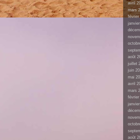
avril 
mars 
févrie
janvie
décem
novem
octobr
septe
août 2
juillet
juin 2
mai 2
avril 
mars 
févrie
janvie
décem
novem
octobr
septe
août 2