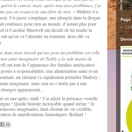
guérir le cancer, mais, après tous mes problèmes, j’ai
me pas en avant et je suis fière de moi. »
Mallory n’a
passé. Un passé compliqué, une plongée dans la drogue
Page
rait confiance pour rien au monde, d’autant plus pour
La b
ed et Caroline Maxwell ont décidé de lui tendre la
sait qu’on va l’attendre au tournant, alors elle va
Dernie
n.
ne dans mon travail qui me pose un problème est celle
leure amie imaginaire de Teddy a la sale manie de
l ont tout de l’apparence des familles américaines
 postes à responsabilités, une alimentation saine et un
ourtant, un élément va rapidement perturber Mallory ;
mie imaginaire, mais cela ne s’arrête pas à une
ns étranges apparaissent…
é en une après- midi ! J’ai adoré la présence visuelle
trigue ! Quelle histoire incroyable quand même ! Je
prouesses imaginaires, liant chemin de vie crédible,
ention de manifestations fantastiques. Brillant !