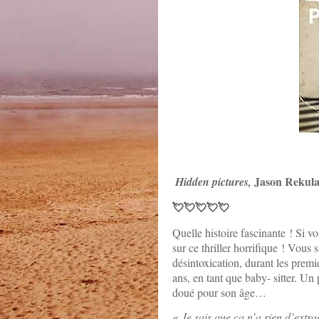
Jason Rekula
Hidden pictures,
💘💘💘💘💘
Quelle histoire fascinante ! Si 
sur ce thriller horrifique ! Vous 
désintoxication, durant les prem
ans, en tant que baby- sitter. Un 
doué pour son âge…
« Je sais que ça n’a rien d’extr