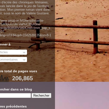
 d'écrire des chroniques littéraires,
uis lancée dans le jeu de l'écriture
ntion. Mon premier roman vient donc
tir, sous le nom de Valérie Gustave.
//www.amazon.fr/Une-silhouette-
%A9puscule-Val%C3%A9rie-
ve/dp/B085RV58DC/ref=tmm_pap_s
_0?
ding=UTF8&qid=1582539135&sr=8-1
nner à
ticles
mmentaires
e total de pages vues
206,865
rcher dans ce blog
res précédentes