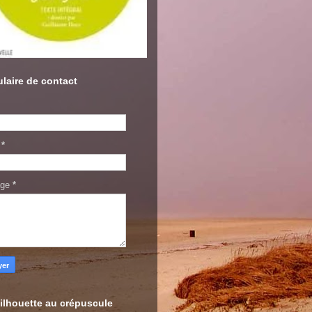
laire de contact
l
*
age
*
ilhouette au crépuscule