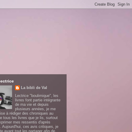
lectrice
La bibli de Val
Lectrice "boulimique", les
livres font partie intégrante
de ma vie et depuis
plusieurs années, je me
ise à rédiger des chroniques au
e tous les livres que je lis, surtout
xprimer mes ressentis d'après
. Aujourd'hui, ces avis critiques, je
te avant tout les partager afin de