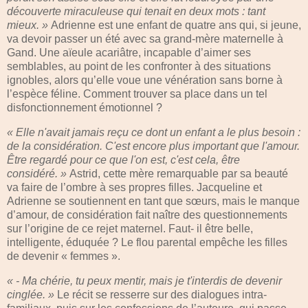
découverte miraculeuse qui tenait en deux mots : tant
mieux. »
Adrienne est une enfant de quatre ans qui, si jeune,
va devoir passer un été avec sa grand-mère maternelle à
Gand. Une aïeule acariâtre, incapable d’aimer ses
semblables, au point de les confronter à des situations
ignobles, alors qu’elle voue une vénération sans borne à
l’espèce féline. Comment trouver sa place dans un tel
disfonctionnement émotionnel ?
« Elle n'avait jamais reçu ce dont un enfant a le plus besoin :
de la considération. C'est encore plus important que l'amour.
Être regardé pour ce que l'on est, c'est cela, être
considéré. »
Astrid, cette mère remarquable par sa beauté
va faire de l’ombre à ses propres filles. Jacqueline et
Adrienne se soutiennent en tant que sœurs, mais le manque
d’amour, de considération fait naître des questionnements
sur l’origine de ce rejet maternel. Faut- il être belle,
intelligente, éduquée ? Le flou parental empêche les filles
de devenir « femmes ».
« - Ma chérie, tu peux mentir, mais je t'interdis de devenir
cinglée. »
Le récit se resserre sur des dialogues intra-