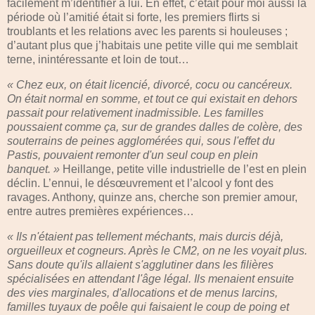
facilement m’identifier à lui. En effet, c’était pour moi aussi la
période où l’amitié était si forte, les premiers flirts si
troublants et les relations avec les parents si houleuses ;
d’autant plus que j’habitais une petite ville qui me semblait
terne, inintéressante et loin de tout…
« Chez eux, on était licencié, divorcé, cocu ou cancéreux.
On était normal en somme, et tout ce qui existait en dehors
passait pour relativement inadmissible. Les familles
poussaient comme ça, sur de grandes dalles de colère, des
souterrains de peines agglomérées qui, sous l'effet du
Pastis, pouvaient remonter d'un seul coup en plein
banquet. »
Heillange, petite ville industrielle de l’est en plein
déclin. L’ennui, le désœuvrement et l’alcool y font des
ravages. Anthony, quinze ans, cherche son premier amour,
entre autres premières expériences…
« Ils n'étaient pas tellement méchants, mais durcis déjà,
orgueilleux et cogneurs. Après le CM2, on ne les voyait plus.
Sans doute qu'ils allaient s'agglutiner dans les filières
spécialisées en attendant l'âge légal. Ils menaient ensuite
des vies marginales, d'allocations et de menus larcins,
familles tuyaux de poêle qui faisaient le coup de poing et