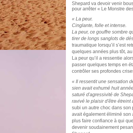
Shepard va devoir venir bousc
pour arrêter « Le Monstre de
« La peur.
Cinglante, folle et intense.
La peur, ce gouffre sombre qu
tirer de longs sanglots de dé
traumatique lorsqu’il s’est re
quelques années plus tôt, au
La peur qu’il a ressentie alors 
passer quelques temps en ét
contrôler ses profondes crise
« Il ressentit une sensation 
sien avait exhumé huit années 
saturé d'agressivité de Shepa
ravivé le plaisir d'être étrei
subi un autre choc dans son p
avait également éliminé son
plus faire confiance à qui que 
devenir soudainement pesant