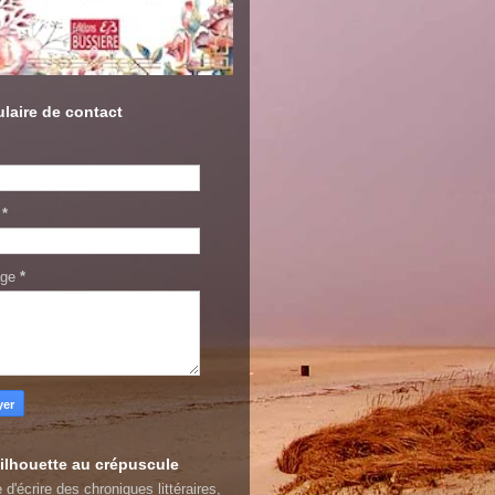
laire de contact
l
*
age
*
ilhouette au crépuscule
 d'écrire des chroniques littéraires,