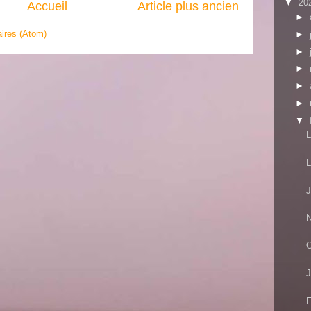
▼
20
Accueil
Article plus ancien
►
ires (Atom)
►
►
►
►
►
▼
L
L
J
N
O
J
F