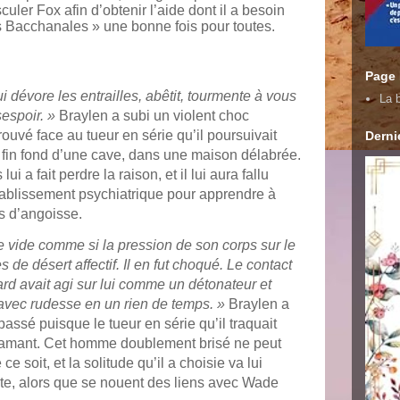
uler Fox afin d’obtenir l’aide dont il a besoin
s Bacchanales » une bonne fois pour toutes.
Page
i dévore les entrailles, abêtit, tourmente à vous
La b
sespoir. »
Braylen a subi un violent choc
trouvé face au tueur en série qu’il poursuivait
Dernie
 fin fond d’une cave, dans une maison délabrée.
lui a fait perdre la raison, et il lui aura fallu
ablissement psychiatrique pour apprendre à
s d’angoisse.
de vide comme si la pression de son corps sur le
de désert affectif. Il en fut choqué. Le contact
rd avait agi sur lui comme un détonateur et
nt avec rudesse en un rien de temps. »
Braylen a
assé puisque le tueur en série qu’il traquait
 amant. Cet homme doublement brisé ne peut
ce soit, et la solitude qu’il a choisie va lui
e, alors que se nouent des liens avec Wade