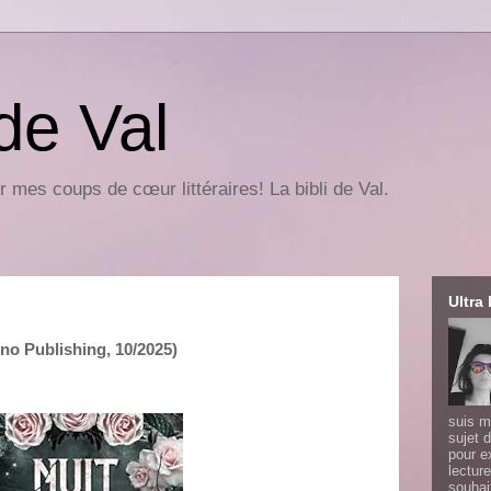
 de Val
r mes coups de cœur littéraires! La bibli de Val.
Ultra 
no Publishing, 10/2025)
suis m
sujet d
pour e
lecture
souhai