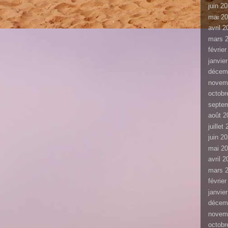
juin 2
mai 2
avril 
mars 
févrie
janvie
décem
novem
octobr
septe
août 2
juillet
juin 2
mai 2
avril 
mars 
févrie
janvie
décem
novem
octobr