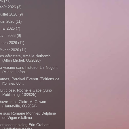
26
(71)
août 2026
(3)
juillet 2026
(9)
juin 2026
(11)
mai 2026
(7)
avril 2026
(9)
mars 2026
(11)
février 2026
(11)
es aérostats, Amélie Nothomb
(Albin Michel, 08/2020)
a voisine sans histoire, Liz Nugent
(Michel Lafon...
ames, Percival Everett (Editions de
l'Olivier, 08...
uit close, Rochelle Gabe (Juno
Publishing, 10/2025)
uvre- moi, Claire McGowan
(Hauteville, 06/2024)
e suis Romane Monnier, Delphine
de Vigan (Gallima...
orbidden soldier, Erin Graham