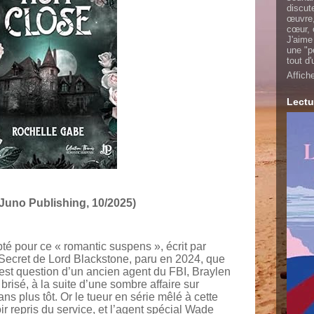
discut
œuvre,
cœur, 
J'aime
une "p
tout d
Affich
Lectu
Juno Publishing, 10/2025)
opté pour ce « romantic suspens », écrit par
Secret de Lord Blackstone, paru en 2024, que
l est question d’un ancien agent du FBI, Braylen
 brisé, à la suite d’une sombre affaire sur
ans plus tôt. Or le tueur en série mêlé à cette
r repris du service, et l’agent spécial Wade