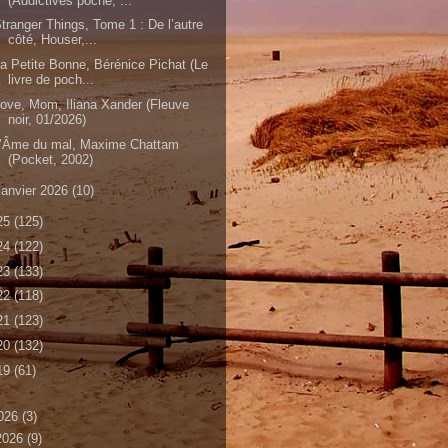
(Addictives poche, ...
tranger Things, Tome 1 : De l’autre
côté, Houser,...
a Petite Bonne, Bérénice Pichat (Le
livre de poch...
ove, Mom, Iliana Xander (Fleuve
noir, 01/2026)
L’Âme du mal, Maxime Chattam
(Pocket, 2002)
janvier 2026
(10)
25
(125)
24
(122)
23
(133)
22
(118)
21
(123)
20
(132)
19
(61)
026
(3)
 2026
(9)