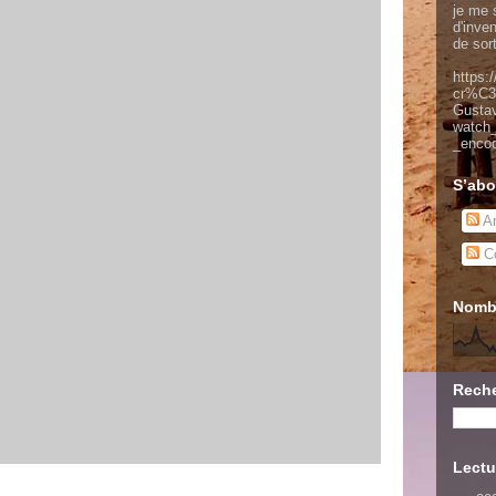
je me s
d'inve
de sor
https:
cr%C3
Gusta
watch
_enco
S’abo
Ar
Co
Nombr
Reche
Lectu