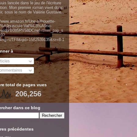
uis lancée dans le jeu de l'écriture
ntion. Mon premier roman vient donc
tir, sous le nom de Valérie Gustave.
//www.amazon.fr/Une-silhouette-
%A9puscule-Val%C3%A9rie-
ve/dp/B085RV58DC/ref=tmm_pap_s
_0?
ding=UTF8&qid=1582539135&sr=8-1
nner à
ticles
mmentaires
e total de pages vues
206,256
rcher dans ce blog
res précédentes