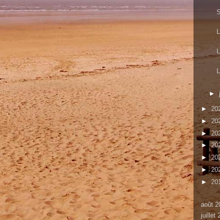
S
L
L
►
►
20
►
20
►
20
►
20
►
20
►
20
►
20
août 2
juillet