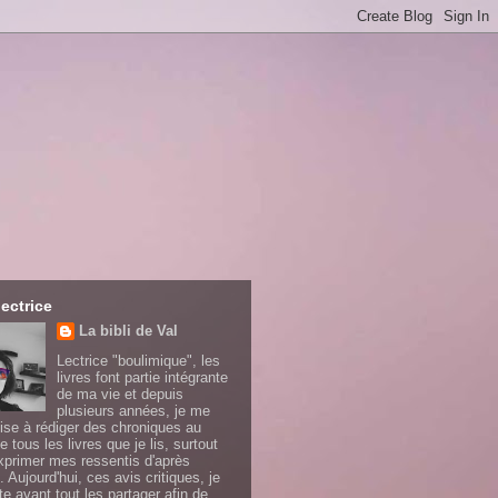
lectrice
La bibli de Val
Lectrice "boulimique", les
livres font partie intégrante
de ma vie et depuis
plusieurs années, je me
ise à rédiger des chroniques au
e tous les livres que je lis, surtout
xprimer mes ressentis d'après
. Aujourd'hui, ces avis critiques, je
te avant tout les partager afin de