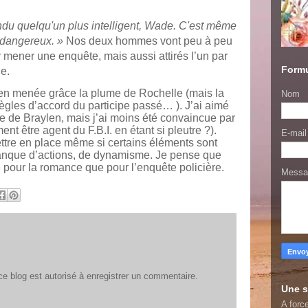
endu quelqu'un plus intelligent, Wade. C'est même
t dangereux. »
Nos deux hommes vont peu à peu
r mener une enquête, mais aussi attirés l’un par
Formu
e.
ien menée grâce la plume de Rochelle (mais la
Nom
 règles d’accord du participe passé… ). J’ai aimé
 de Braylen, mais j’ai moins été convaincue par
nt être agent du F.B.I. en étant si pleutre ?).
E-mai
ttre en place même si certains éléments sont
manque d’actions, de dynamisme. Je pense que
ge pour la romance que pour l’enquête policière.
Mess
 blog est autorisé à enregistrer un commentaire.
Une s
A force