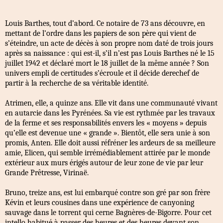
Louis Barthes, tout d’abord. Ce notaire de 73 ans découvre, en
mettant de l’ordre dans les papiers de son père qui vient de
s’éteindre, un acte de décès à son propre nom daté de trois jours
après sa naissance : qui est-il, s’il n’est pas Louis Barthes né le 15
juillet 1942 et déclaré mort le 18 juillet de la même année ? Son
univers empli de certitudes s’écroule et il décide derechef de
partir à la recherche de sa véritable identité.
Atrimen, elle, a quinze ans. Elle vit dans une communauté vivant
en autarcie dans les Pyrénées. Sa vie est rythmée par les travaux
de la ferme et ses responsabilités envers les « moyens » depuis
qu’elle est devenue une « grande ». Bientôt, elle sera unie à son
promis, Anten. Elle doit aussi réfréner les ardeurs de sa meilleure
amie, Elicen, qui semble irrémédiablement attirée par le monde
extérieur aux murs érigés autour de leur zone de vie par leur
Grande Prêtresse, Virinaë.
Bruno, treize ans, est lui embarqué contre son gré par son frère
Kévin et leurs cousines dans une expérience de canyoning
sauvage dans le torrent qui cerne Bagnères-de-Bigorre. Pour cet
intello habitué à passer des heures et des heures devant son