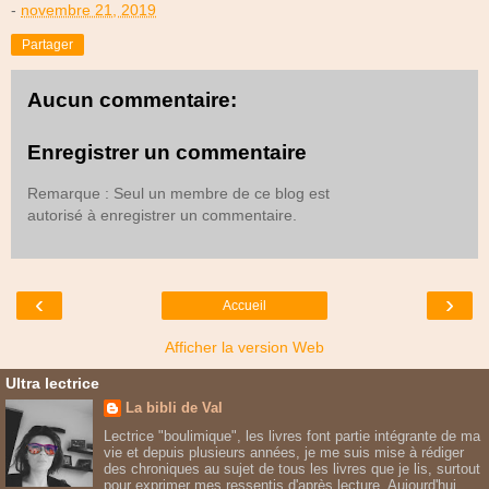
-
novembre 21, 2019
Partager
Aucun commentaire:
Enregistrer un commentaire
Remarque : Seul un membre de ce blog est
autorisé à enregistrer un commentaire.
‹
›
Accueil
Afficher la version Web
Ultra lectrice
La bibli de Val
Lectrice "boulimique", les livres font partie intégrante de ma
vie et depuis plusieurs années, je me suis mise à rédiger
des chroniques au sujet de tous les livres que je lis, surtout
pour exprimer mes ressentis d'après lecture. Aujourd'hui,