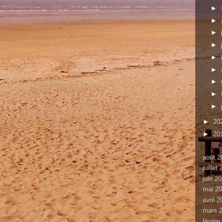
►
►
►
►
►
►
►
►
►
►
20
►
20
août 2
juillet
juin 2
mai 2
avril 
mars 
févrie