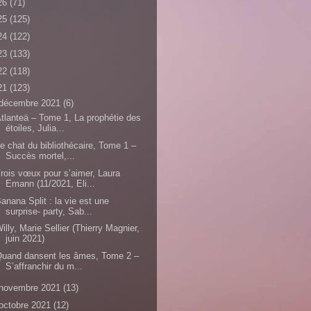
26
(71)
25
(125)
24
(122)
23
(133)
22
(118)
21
(123)
décembre 2021
(6)
tlanteä – Tome 1, La prophétie des
étoiles, Julia...
e chat du bibliothécaire, Tome 1 –
Succès mortel,...
rois vœux pour s’aimer, Laura
Emann (11/2021, Eli...
anana Split : la vie est une
surprise- party, Sab...
illy, Marie Sellier (Thierry Magnier,
juin 2021)
uand dansent les âmes, Tome 2 –
S’affranchir du m...
novembre 2021
(13)
octobre 2021
(12)