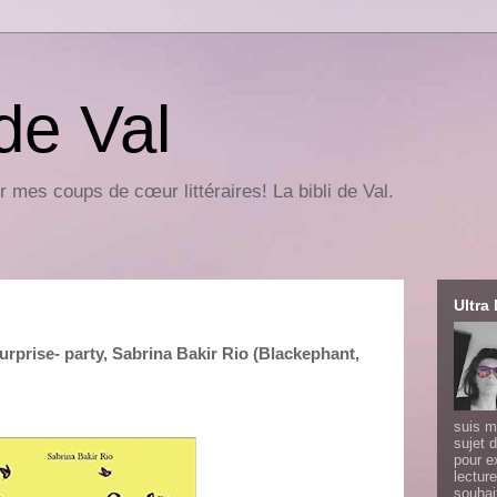
 de Val
r mes coups de cœur littéraires! La bibli de Val.
Ultra 
surprise- party, Sabrina Bakir Rio (Blackephant,
suis m
sujet d
pour e
lecture
souhai