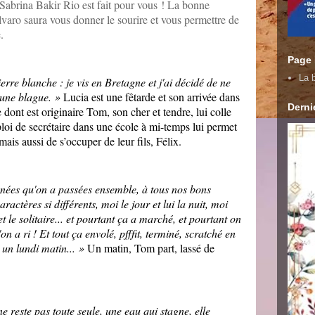
Sabrina Bakir Rio est fait pour vous ! La bonne
aro saura vous donner le sourire et vous permettre de
.
Page
La b
rre blanche : je vis en Bretagne et j'ai décidé de ne
s une blague. »
Lucia est une fêtarde et son arrivée dans
Dernie
 dont est originaire Tom, son cher et tendre, lui colle
loi de secrétaire dans une école à mi-temps lui permet
ais aussi de s’occuper de leur fils, Félix.
nnées qu'on a passées ensemble, à tous nos bons
actères si différents, moi le jour et lui la nuit, moi
e et le solitaire... et pourtant ça a marché, et pourtant on
on a ri ! Et tout ça envolé, pfffit, terminé, scratché en
rt un lundi matin... »
Un matin, Tom part, lassé de
 ne reste pas toute seule, une eau qui stagne, elle