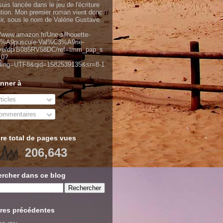
uis lancée dans le jeu de l'écriture
ntion. Mon premier roman vient donc
tir, sous le nom de Valérie Gustave.
//www.amazon.fr/Une-silhouette-
%A9puscule-Val%C3%A9rie-
ve/dp/B085RV58DC/ref=tmm_pap_s
_0?
ding=UTF8&qid=1582539135&sr=8-1
nner à
ticles
mmentaires
e total de pages vues
206,643
rcher dans ce blog
res précédentes