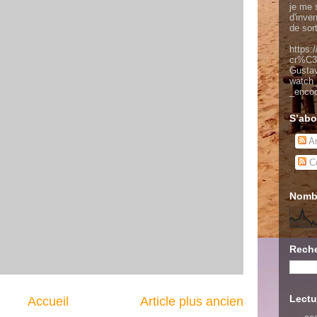
je me s
d'inve
de sor
https:
cr%C3
Gusta
watch
_enco
S’abo
Ar
Co
Nombr
Reche
Lectu
Accueil
Article plus ancien