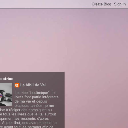
lectrice
La bibli de Val
Lectrice "boulimique", les
livres font partie intégrante
de ma vie et depuis
plusieurs années, je me
ise à rédiger des chroniques au
e tous les livres que je lis, surtout
xprimer mes ressentis d'après
. Aujourd'hui, ces avis critiques, je
te avant tout les partager afin de