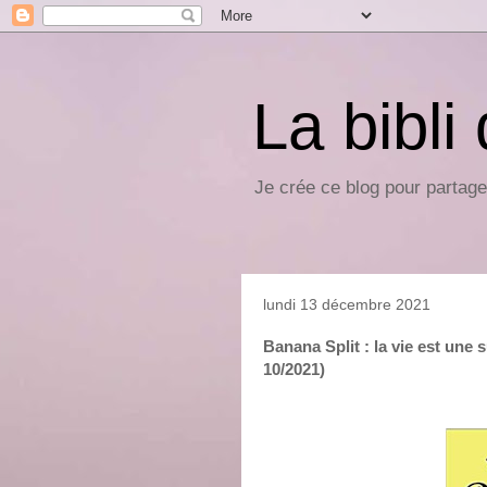
La bibli
Je crée ce blog pour partage
lundi 13 décembre 2021
Banana Split : la vie est une 
10/2021)