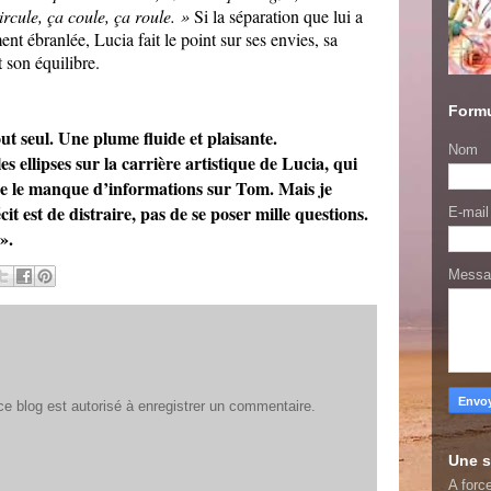
 circule, ça coule, ça roule. »
Si la séparation que lui a
nt ébranlée, Lucia fait le point sur ses envies, sa
t son équilibre.
Formu
out seul. Une plume fluide et plaisante.
Nom
es ellipses sur la carrière artistique de Lucia, qui
que le manque d’informations sur Tom. Mais je
cit est de distraire, pas de se poser mille questions.
E-mai
».
Mess
 blog est autorisé à enregistrer un commentaire.
Une s
A force