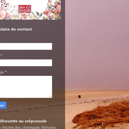
laire de contact
l
*
age
*
ilhouette au crépuscule
 d'écrire des chroniques littéraires,