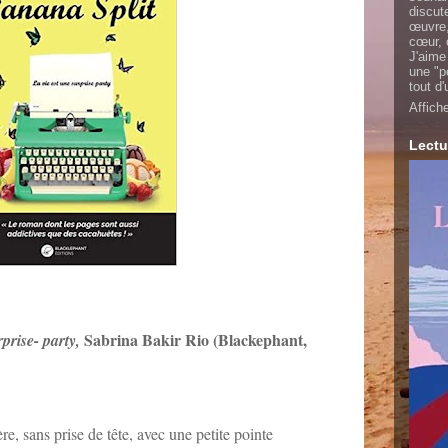
discut
œuvre,
cœur, 
J'aime
une "p
tout d
Affich
Lectu
Sabrina Bakir Rio (Blackephant,
rprise- party,
re, sans prise de tête, avec une petite pointe