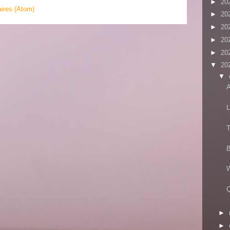
►
20
ires (Atom)
►
20
►
20
►
20
►
20
▼
20
▼
A
L
T
B
W
Q
►
►