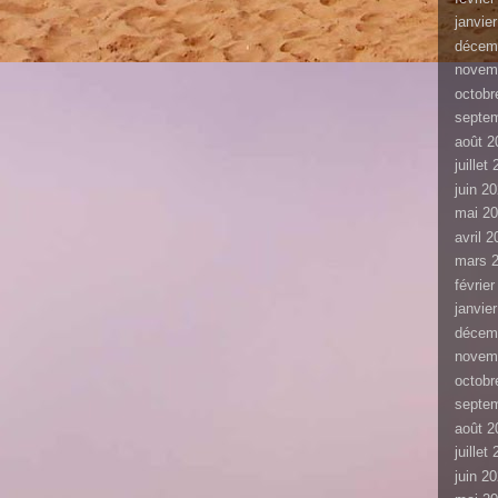
janvie
décem
novem
octobr
septe
août 2
juillet
juin 2
mai 2
avril 
mars 
févrie
janvie
décem
novem
octobr
septe
août 2
juillet
juin 2