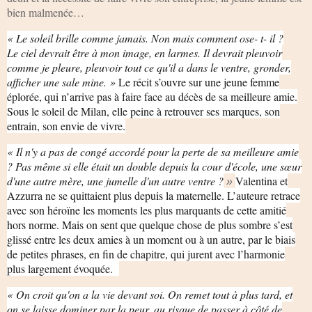
bien malmenée…
« Le soleil brille comme jamais. Non mais comment ose- t- il ?
Le ciel devrait être à mon image, en larmes. Il devrait pleuvoir
comme je pleure, pleuvoir tout ce qu'il a dans le ventre, gronder,
afficher une sale mine. »
Le récit s’ouvre sur une jeune femme
éplorée, qui n’arrive pas à faire face au décès de sa meilleure amie.
Sous le soleil de Milan, elle peine à retrouver ses marques, son
entrain, son envie de vivre.
« Il n'y a pas de congé accordé pour la perte de sa meilleure amie
? Pas même si elle était un double depuis la cour d'école, une sœur
d'une autre mère, une jumelle d'un autre ventre ?
Valentina et
»
Azzurra ne se quittaient plus depuis la maternelle. L’auteure retrace
avec son héroïne les moments les plus marquants de cette amitié
hors norme. Mais on sent que quelque chose de plus sombre s’est
glissé entre les deux amies à un moment ou à un autre, par le biais
de petites phrases, en fin de chapitre, qui jurent avec l’harmonie
plus largement évoquée.
« On croit qu'on a la vie devant soi. On remet tout à plus tard, et
on se laisse dominer par la peur, au risque de passer à côté de