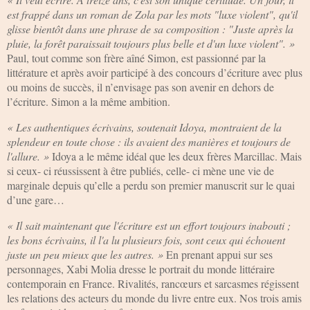
est frappé dans un roman de Zola par les mots "luxe violent", qu'il
glisse bientôt dans une phrase de sa composition : "Juste après la
pluie, la forêt paraissait toujours plus belle et d'un luxe violent". »
Paul, tout comme son frère aîné Simon, est passionné par la
littérature et après avoir participé à des concours d’écriture avec plus
ou moins de succès, il n’envisage pas son avenir en dehors de
l’écriture. Simon a la même ambition.
« Les authentiques écrivains, soutenait Idoya, montraient de la
splendeur en toute chose : ils avaient des manières et toujours de
l'allure. »
Idoya a le même idéal que les deux frères Marcillac. Mais
si ceux- ci réussissent à être publiés, celle- ci mène une vie de
marginale depuis qu’elle a perdu son premier manuscrit sur le quai
d’une gare…
« Il sait maintenant que l'écriture est un effort toujours inabouti ;
les bons écrivains, il l'a lu plusieurs fois, sont ceux qui échouent
juste un peu mieux que les autres. »
En prenant appui sur ses
personnages, Xabi Molia dresse le portrait du monde littéraire
contemporain en France. Rivalités, rancœurs et sarcasmes régissent
les relations des acteurs du monde du livre entre eux. Nos trois amis