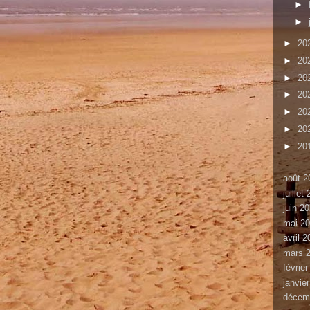
►
►
►
20
►
20
►
20
►
20
►
20
►
20
►
20
août 2
juillet
juin 2
mai 2
avril 
mars 
févrie
janvie
décem