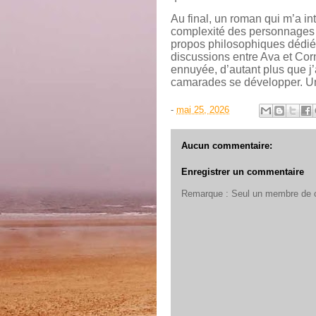
Au final, un roman qui m’a in
complexité des personnages 
propos philosophiques dédiés 
discussions entre Ava et Corne
ennuyée, d’autant plus que j’
camarades se développer. U
-
mai 25, 2026
Aucun commentaire:
Enregistrer un commentaire
Remarque : Seul un membre de ce