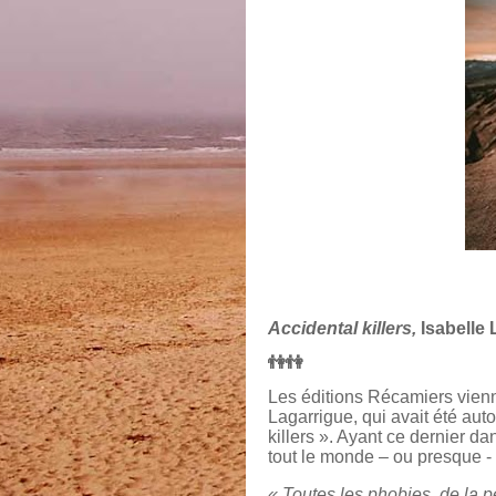
Accidental killers,
Isabelle 
👫👫
Les éditions Récamiers vienn
Lagarrigue, qui avait été auto
killers ». Ayant ce dernier da
tout le monde – ou presque -
« Toutes les phobies, de la p