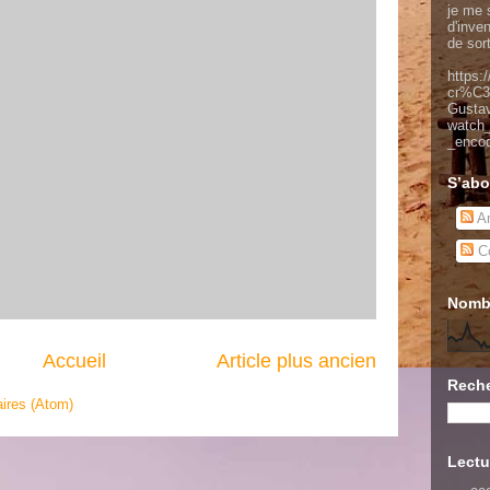
je me s
d'inve
de sor
https:
cr%C3
Gusta
watch
_enco
S’abo
Ar
Co
Nombr
Accueil
Article plus ancien
Reche
ires (Atom)
Lectu