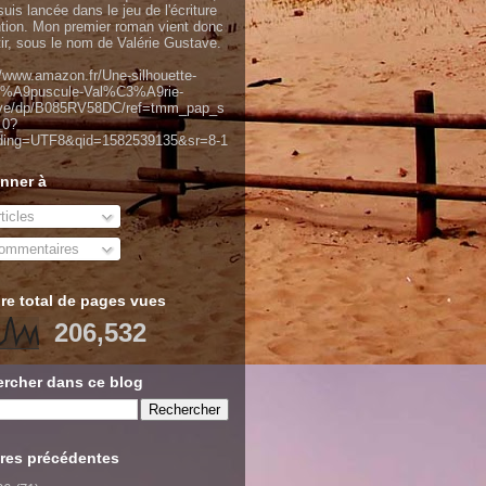
uis lancée dans le jeu de l'écriture
ntion. Mon premier roman vient donc
tir, sous le nom de Valérie Gustave.
//www.amazon.fr/Une-silhouette-
%A9puscule-Val%C3%A9rie-
ve/dp/B085RV58DC/ref=tmm_pap_s
_0?
ding=UTF8&qid=1582539135&sr=8-1
nner à
ticles
mmentaires
e total de pages vues
206,532
rcher dans ce blog
res précédentes