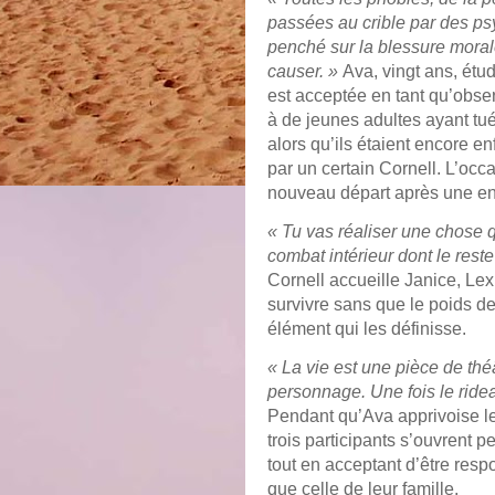
passées au crible par des ps
penché sur la blessure morale
causer. »
Ava, vingt ans, étu
est acceptée en tant qu’obser
à de jeunes adultes ayant tu
alors qu’ils étaient encore e
par un certain Cornell. L’oc
nouveau départ après une enf
« Tu vas réaliser une chose
combat intérieur dont le rest
Cornell accueille Janice, Lexi
survivre sans que le poids de 
élément qui les définisse.
« La vie est une pièce de thé
personnage. Une fois le ridea
Pendant qu’Ava apprivoise le
trois participants s’ouvrent 
tout en acceptant d’être resp
que celle de leur famille.