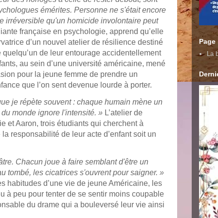
ychologues émérites. Personne ne s'était encore
 irréversible qu'un homicide involontaire peut
diante française en psychologie, apprend qu’elle
Page
vatrice d’un nouvel atelier de résilience destiné
é quelqu’un de leur entourage accidentellement
La b
nfants, au sein d’une université américaine, mené
Dernie
casion pour la jeune femme de prendre un
ance que l’on sent devenue lourde à porter.
 que je répète souvent : chaque humain mène un
e du monde ignore l'intensité. »
L’atelier de
e et Aaron, trois étudiants qui cherchent à
la responsabilité de leur acte d’enfant soit un
âtre. Chacun joue à faire semblant d'être un
u tombé, les cicatrices s'ouvrent pour saigner. »
s habitudes d’une vie de jeune Américaine, les
peu à peu pour tenter de se sentir moins coupable
onsable du drame qui a bouleversé leur vie ainsi