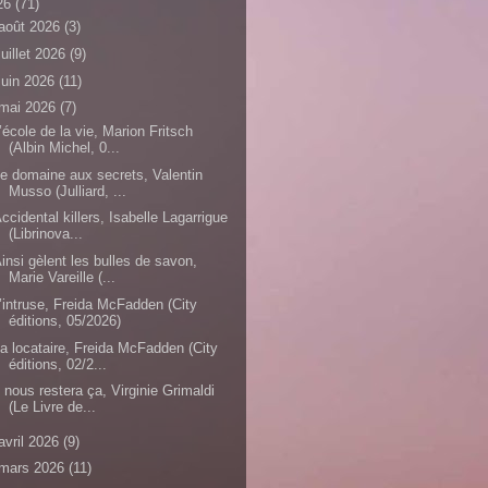
26
(71)
août 2026
(3)
juillet 2026
(9)
juin 2026
(11)
mai 2026
(7)
’école de la vie, Marion Fritsch
(Albin Michel, 0...
e domaine aux secrets, Valentin
Musso (Julliard, ...
ccidental killers, Isabelle Lagarrigue
(Librinova...
insi gèlent les bulles de savon,
Marie Vareille (...
’intruse, Freida McFadden (City
éditions, 05/2026)
a locataire, Freida McFadden (City
éditions, 02/2...
l nous restera ça, Virginie Grimaldi
(Le Livre de...
avril 2026
(9)
mars 2026
(11)