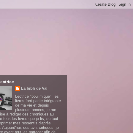
lectrice
La bibli de Val
Lectrice "boulimique", les
livres font partie intégrante
de ma vie et depuis
plusieurs années, je me
ise à rédiger des chroniques au
e tous les livres que je lis, surtout
xprimer mes ressentis d'après
. Aujourd'hui, ces avis critiques, je
te avant tout les partager afin de