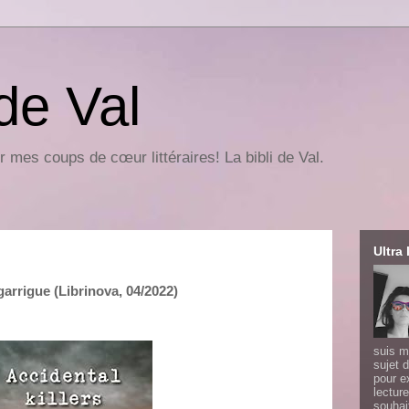
 de Val
r mes coups de cœur littéraires! La bibli de Val.
Ultra 
agarrigue (Librinova, 04/2022)
suis m
sujet d
pour e
lecture
souhai