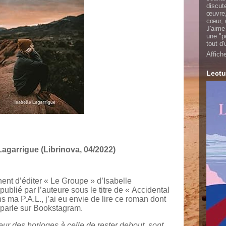
discut
œuvre,
cœur, 
J'aime
une "p
tout d
Affich
Lectu
Lagarrigue (Librinova, 04/2022)
ent d’éditer « Le Groupe » d’Isabelle
publié par l’auteure sous le titre de « Accidental
ns ma P.A.L., j’ai eu envie de lire ce roman dont
 parle sur Bookstagram.
eur des horloges à celle de rester debout, sont