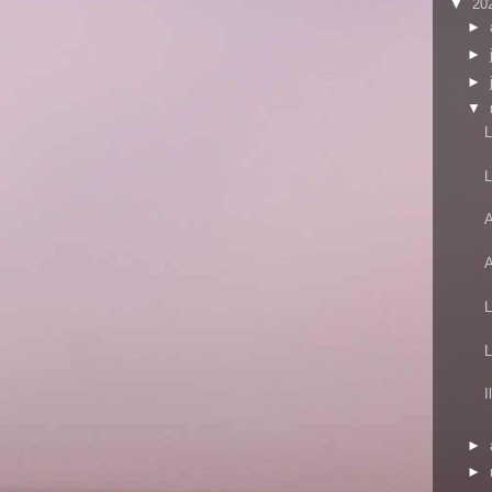
▼
20
►
►
►
▼
L
L
A
A
L
L
I
►
►