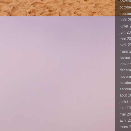
novem
octobr
septe
août 2
juillet
juin 2
mai 2
avril 
mars 
févrie
janvie
décem
novem
octobr
septe
août 2
juillet
juin 2
mai 2
avril 
mars 