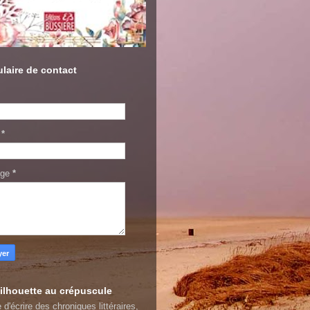
laire de contact
l
*
age
*
ilhouette au crépuscule
 d'écrire des chroniques littéraires,