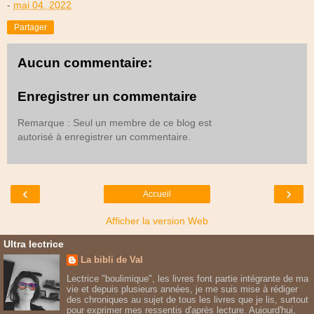
-
mai 04, 2022
Partager
Aucun commentaire:
Enregistrer un commentaire
Remarque : Seul un membre de ce blog est
autorisé à enregistrer un commentaire.
‹
›
Accueil
Afficher la version Web
Ultra lectrice
La bibli de Val
Lectrice "boulimique", les livres font partie intégrante de ma
vie et depuis plusieurs années, je me suis mise à rédiger
des chroniques au sujet de tous les livres que je lis, surtout
pour exprimer mes ressentis d'après lecture. Aujourd'hui,