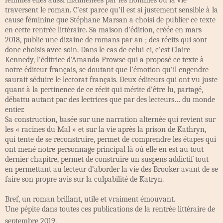
femmes elles aussi malmenées par les hommes ou la vie
traversent le roman. C’est parce qu’il est si justement sensible à la
cause féminine que Stéphane Marsan a choisi de publier ce texte
en cette rentrée littéraire. Sa maison d’édition, créée en mars
2018, publie une dizaine de romans par an ; des récits qui sont
donc choisis avec soin. Dans le cas de celui-ci, c’est Claire
Kennedy, l’éditrice d’Amanda Prowse qui a proposé ce texte à
notre éditeur français, se doutant que l’émotion qu’il engendre
saurait séduire le lectorat français. Deux éditeurs qui ont vu juste
quant à la pertinence de ce récit qui mérite d’être lu, partagé,
débattu autant par des lectrices que par des lecteurs… du monde
entier.
Sa construction, basée sur une narration alternée qui revient sur
les « racines du Mal » et sur la vie après la prison de Kathryn,
qui tente de se reconstruire, permet de comprendre les étapes qui
ont mené notre personnage principal là où elle en est au tout
dernier chapitre, permet de construire un suspens addictif tout
en permettant au lecteur d’aborder la vie des Brooker avant de se
faire son propre avis sur la culpabilité de Katryn.
Bref, un roman brillant, utile et vraiment émouvant.
Une pépite dans toutes ces publications de la rentrée littéraire de
septembre 2019.