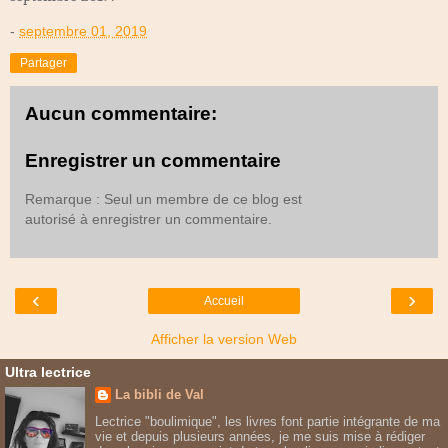
-
septembre 01, 2019
Partager
Aucun commentaire:
Enregistrer un commentaire
Remarque : Seul un membre de ce blog est
autorisé à enregistrer un commentaire.
‹
›
Accueil
Afficher la version Web
Ultra lectrice
La bibli de Val
Lectrice "boulimique", les livres font partie intégrante de ma
vie et depuis plusieurs années, je me suis mise à rédiger