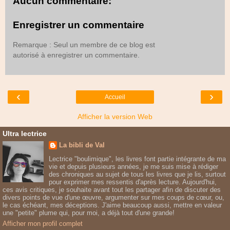
Aucun commentaire:
Enregistrer un commentaire
Remarque : Seul un membre de ce blog est
autorisé à enregistrer un commentaire.
‹
›
Accueil
Afficher la version Web
Ultra lectrice
La bibli de Val
Lectrice "boulimique", les livres font partie intégrante de ma
vie et depuis plusieurs années, je me suis mise à rédiger
des chroniques au sujet de tous les livres que je lis, surtout
pour exprimer mes ressentis d'après lecture. Aujourd'hui,
ces avis critiques, je souhaite avant tout les partager afin de discuter des
divers points de vue d'une œuvre, argumenter sur mes coups de cœur, ou,
le cas échéant, mes déceptions. J'aime beaucoup aussi, mettre en valeur
une "petite" plume qui, pour moi, a déjà tout d'une grande!
Afficher mon profil complet