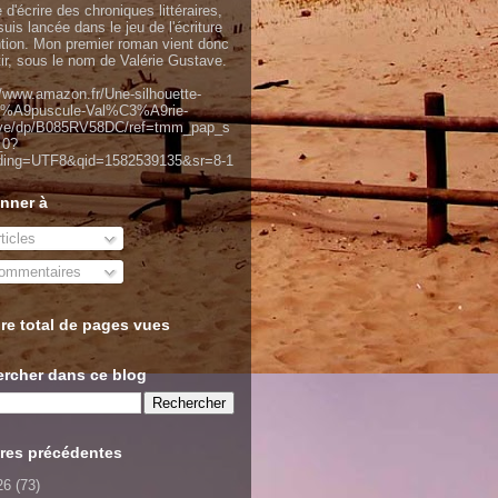
 d'écrire des chroniques littéraires,
uis lancée dans le jeu de l'écriture
ntion. Mon premier roman vient donc
tir, sous le nom de Valérie Gustave.
//www.amazon.fr/Une-silhouette-
%A9puscule-Val%C3%A9rie-
ve/dp/B085RV58DC/ref=tmm_pap_s
_0?
ding=UTF8&qid=1582539135&sr=8-1
nner à
ticles
mmentaires
e total de pages vues
rcher dans ce blog
res précédentes
26
(73)