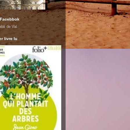
 Facebbok
ibli de Val
r livre lu