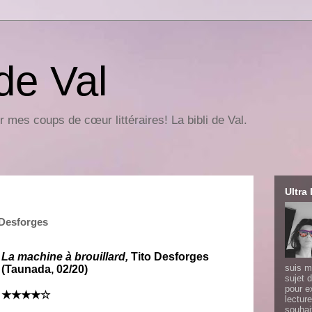
 de Val
r mes coups de cœur littéraires! La bibli de Val.
Ultra 
 Desforges
La machine à brouillard,
Tito Desforges
suis m
(Taunada, 02/20)
sujet d
pour e
★★★★☆
lecture
souhai