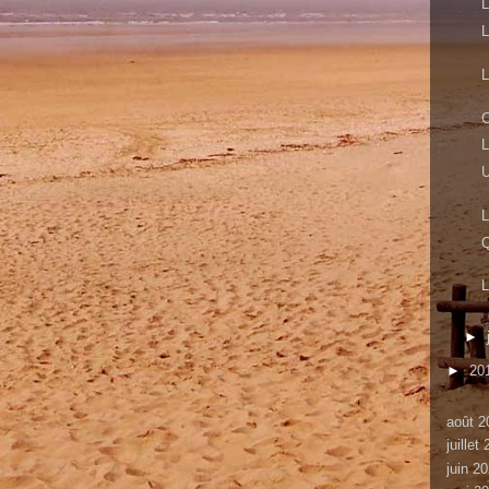
L
L
L
C
U
L
Q
L
►
►
20
août 2
juillet
juin 2