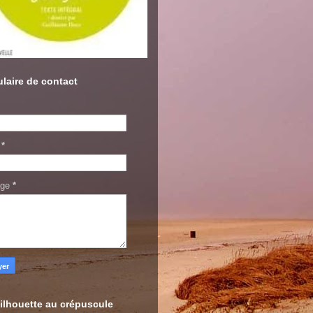
laire de contact
l
*
age
*
ilhouette au crépuscule