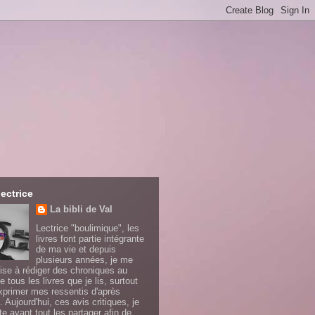
lectrice
La bibli de Val
Lectrice "boulimique", les
livres font partie intégrante
de ma vie et depuis
plusieurs années, je me
ise à rédiger des chroniques au
e tous les livres que je lis, surtout
xprimer mes ressentis d'après
. Aujourd'hui, ces avis critiques, je
te avant tout les partager afin de