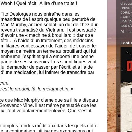
Waoh ! Quel récit ! A lire d’une traite !
discut
œuvre,
cœur, 
Tito Desforges nous entraîne dans les
J'aime
méandres de l’esprit quelque peu perturbé de
une "p
Mac Murphy, ancien soldat, un dur de chez dur,
tout d
revenu traumatisé du Vietnam. Il est persuadé
Affich
d’avoir une « machine à brouillard » dans sa
tête… A l’aide d’un traitement, des médecins
Lectu
militaires vont essayer de l’aider, de trouver le
moyen de mettre un terme au brouillard qui lui
embrume l’esprit et qui a emporté une bonne
partie de ses souvenirs. Les scientifiques vont
lui demander de passer par l’écrit, et à l’aide
d’une médication, lui intimer de transcrire par
:
rire.
'est le produit, là, le métamachin.
»
ce que Mac Murphy clame que sa fille a disparu
e Grosvenor-Mine. Il est même persuadé que les
ux, l’ont volontairement enlevée. Que s’est-il
e comptes-rendus médicaux dans lesquels notre
e la conjugaison, utilise des expressions qui