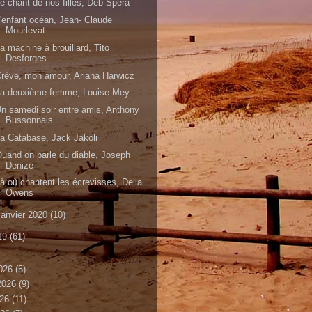
e chant de nos filles, Deb Spera
'enfant océan, Jean- Claude
Mourlevat
a machine à brouillard, Tito
Desforges
rève, mon amour, Ariana Harwicz
La deuxième femme, Louise Mey
n samedi soir entre amis, Anthony
Bussonnais
a Catabase, Jack Jakoli
uand on parle du diable, Joseph
Denize
à où chantent les écrevisses, Delia
Owens
janvier 2020
(10)
19
(61)
026
(5)
 2026
(9)
026
(11)