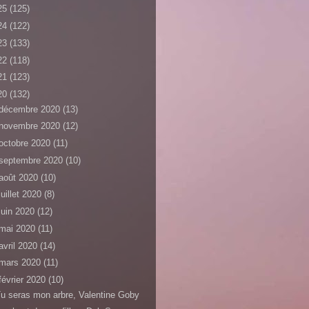
25
(125)
24
(122)
23
(133)
22
(118)
21
(123)
20
(132)
décembre 2020
(13)
novembre 2020
(12)
octobre 2020
(11)
septembre 2020
(10)
août 2020
(10)
juillet 2020
(8)
juin 2020
(12)
mai 2020
(11)
avril 2020
(14)
mars 2020
(11)
février 2020
(10)
u seras mon arbre, Valentine Goby