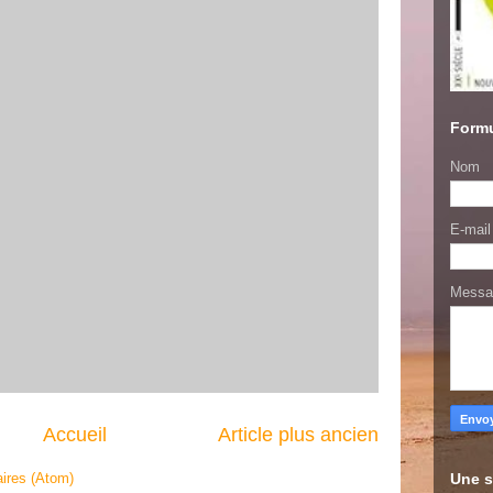
Formu
Nom
E-mai
Mess
Accueil
Article plus ancien
Une s
ires (Atom)