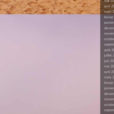
mai 2
avril 
mars 
févrie
janvie
décem
novem
octobr
septe
août 2
juillet
juin 2
mai 2
avril 
mars 
févrie
janvie
décem
novem
octobr
septe