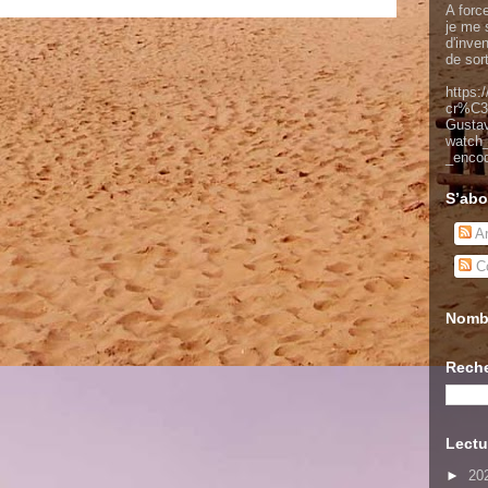
A force
je me s
d'inve
de sor
https:
cr%C3
Gusta
watch
_enco
S’abo
Ar
Co
Nombr
Reche
Lectu
►
20