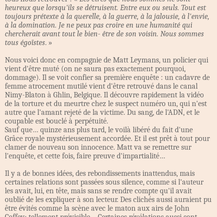
heureux que lorsqu'ils se détruisent. Entre eux ou seuls. Tout est
toujours prétexte à la querelle, à la guerre, à la jalousie, à l'envie,
à la domination. Je ne peux pas croire en une humanité qui
chercherait avant tout le bien- être de son voisin. Nous sommes
tous égoïstes
. »
Nous voici donc en compagnie de Matt Leymans, un policier qui
vient d'être muté (on ne saura pas exactement pourquoi,
dommage). Il se voit confier sa première enquête : un cadavre de
femme atrocement mutilé vient d'être retrouvé dans le canal
Nimy-Blaton à Ghlin, Belgique. Il découvre rapidement la vidéo
de la torture et du meurtre chez le suspect numéro un, qui n'est
autre que l'amant rejeté de la victime. Du sang, de l'ADN, et le
coupable est bouclé à perpétuité.
Sauf que… quinze ans plus tard, le voilà libéré du fait d'une
Grâce royale mystérieusement accordée. Et il est prêt à tout pour
clamer de nouveau son innocence. Matt va se remettre sur
l'enquête, et cette fois, faire preuve d'impartialité…
Il y a de bonnes idées, des rebondissements inattendus, mais
certaines relations sont passées sous silence, comme si l'auteur
les avait, lui, en tête, mais sans se rendre compte qu'il avait
oublié de les expliquer à son lecteur. Des clichés aussi auraient pu
être évités comme la scène avec le maton aux airs de John
Coffey; tellement prévisible… Certaines révélations aussi sont