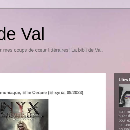
 de Val
r mes coups de cœur littéraires! La bibli de Val.
Ultra 
moniaque, Ellie Cerane (Elixyria, 09/2023)
suis m
sujet d
pour e
lecture
souhai