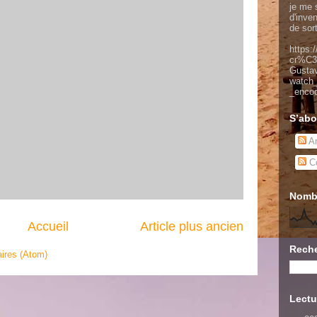
je me s
d'inve
de sor
https:
cr%C3
Gusta
watch
_enco
S’abo
Ar
Co
Nombr
Accueil
Article plus ancien
Reche
ires (Atom)
Lectu