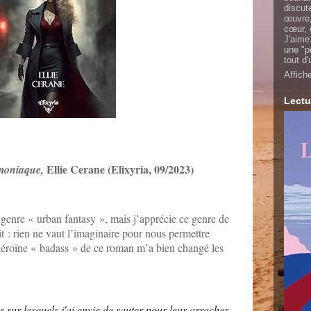
discut
œuvre,
cœur, 
J'aime
une "p
tout d
Affich
Lectu
Ellie Cerane (Elixyria, 09/2023)
émoniaque,
 genre « urban fantasy », mais j’apprécie ce genre de
it : rien ne vaut l’imaginaire pour nous permettre
’héroïne « badass » de ce roman m’a bien changé les
s sur lesquels j'ai envie de sauter pour leur arracher