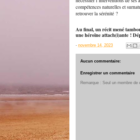
nécessiter l’interventions de ses 
compétences naturelles et surnatu
retrouver la sérénité ?
Au final, un récit mené tambo
une héroïne attach(i)ante ! D
-
novembre 14, 2023
Aucun commentaire:
Enregistrer un commentaire
Remarque : Seul un membre de ce