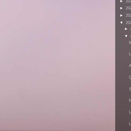
►
20
►
20
►
20
▼
20
►
▼
M
L
A
Q
S
N
U
L