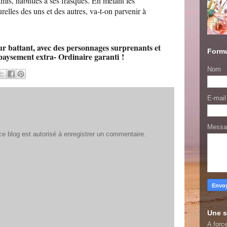
amis, habitués à ses frasques. En mêlant les
relles des uns et des autres, va-t-on parvenir à
ur battant, avec des personnages surprenants et
Formu
épaysement extra- Ordinaire garanti !
Nom
E-mai
Mess
 blog est autorisé à enregistrer un commentaire.
Une s
A force