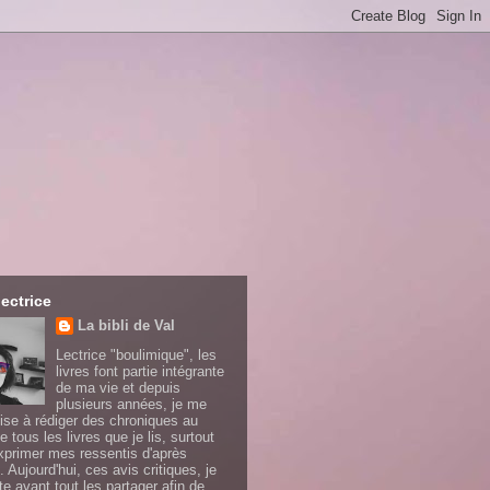
lectrice
La bibli de Val
Lectrice "boulimique", les
livres font partie intégrante
de ma vie et depuis
plusieurs années, je me
ise à rédiger des chroniques au
e tous les livres que je lis, surtout
xprimer mes ressentis d'après
. Aujourd'hui, ces avis critiques, je
te avant tout les partager afin de