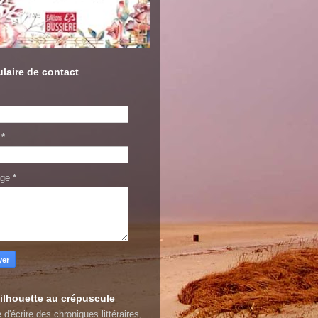
laire de contact
l
*
age
*
ilhouette au crépuscule
 d'écrire des chroniques littéraires,