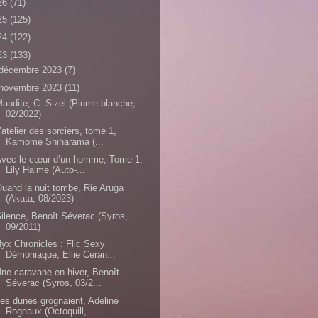
26
(71)
25
(125)
24
(122)
23
(133)
décembre 2023
(7)
novembre 2023
(11)
audite, C. Sizel (Plume blanche,
02/2022)
’atelier des sorciers, tome 1,
Kamome Shiharama (...
vec le cœur d’un homme, Tome 1,
Lily Haime (Auto-...
uand la nuit tombe, Rie Aruga
(Akata, 08/2023)
ilence, Benoît Séverac (Syros,
09/2011)
yx Chronicles : Flic Sexy
Démoniaque, Ellie Ceran...
ne caravane en hiver, Benoît
Séverac (Syros, 03/2...
es dunes grognaient, Adeline
Rogeaux (Octoquill, ...