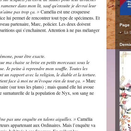
 ramener dans mon lit, sauf qu'ensuite je devrai leur
n'aime pas trop ça.
Camélia est une croqueuse
»
e lui permet de rencontrer tout type de spécimens. Et
uveau partenaire, Marc, policier. Les deux doivent
Page
paritions qui s’enchainent. Attention à ne pas mélanger
La b
Dernie
émone, pour être exacte.
ue ma chaise se brise en petits morceaux sous le
e. Je peine à reprendre mon souffle. Toutes les
t un rapport avec la religion, le diable et la torture.
tient face à moi ne m'évoque rien de tout ça. »
Marc
aire (sur tous les plans) ; mais quand elle lui avoue
ie surnaturelle de la population de Nyx, son sang ne
ne pas une enquête en talons aiguilles.
Camélia
»
teurs appartenant aux Ordinaires. Mais l’enquête va