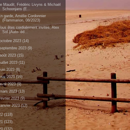
e Maudit, Frédéric Livyns & Michaël
Schoonjans (E...
n garde, Amélie Cordonnier
(Flammarion, 08/2023)
ous êtes cordialement invites, Alex
Sol (Auto- éd...
octobre 2023
(14)
septembre 2023
(9)
août 2023
(15)
juillet 2023
(11)
juin 2023
(8)
mai 2023
(15)
avril 2023
(9)
mars 2023
(13)
février 2023
(9)
janvier 2023
(12)
22
(118)
21
(123)
20
(132)