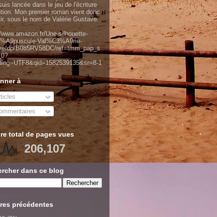
uis lancée dans le jeu de l'écriture
ntion. Mon premier roman vient donc
tir, sous le nom de Valérie Gustave.
//www.amazon.fr/Une-silhouette-
%A9puscule-Val%C3%A9rie-
ve/dp/B085RV58DC/ref=tmm_pap_s
_0?
ding=UTF8&qid=1582539135&sr=8-1
nner à
ticles
mmentaires
e total de pages vues
206,107
rcher dans ce blog
res précédentes