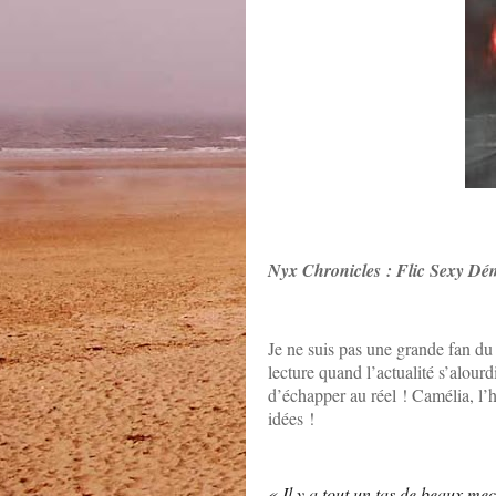
Nyx Chronicles : Flic Sexy D
Je ne suis pas une grande fan du
lecture quand l’actualité s’alourd
d’échapper au réel ! Camélia, l
idées !
« Il y a tout un tas de beaux mec