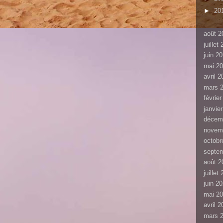
►
20
août 2
juillet
juin 2
mai 2
avril 
mars 
févrie
janvie
décem
novem
octobr
septe
août 2
juillet
juin 2
mai 2
avril 
mars 