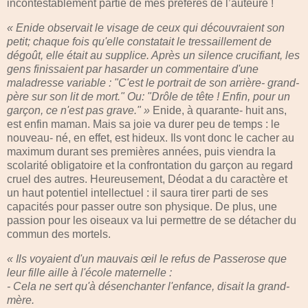
incontestablement partie de mes préférés de l’auteure !
« Enide observait le visage de ceux qui découvraient son
petit; chaque fois qu'elle constatait le tressaillement de
dégoût, elle était au supplice. Après un silence crucifiant, les
gens finissaient par hasarder un commentaire d'une
maladresse variable : "C'est le portrait de son arrière- grand-
père sur son lit de mort." Ou: "Drôle de tête ! Enfin, pour un
garçon, ce n'est pas grave." »
Enide, à quarante- huit ans,
est enfin maman. Mais sa joie va durer peu de temps : le
nouveau- né, en effet, est hideux. Ils vont donc le cacher au
maximum durant ses premières années, puis viendra la
scolarité obligatoire et la confrontation du garçon au regard
cruel des autres. Heureusement, Déodat a du caractère et
un haut potentiel intellectuel : il saura tirer parti de ses
capacités pour passer outre son physique. De plus, une
passion pour les oiseaux va lui permettre de se détacher du
commun des mortels.
« Ils voyaient d'un mauvais œil le refus de Passerose que
leur fille aille à l'école maternelle :
- Cela ne sert qu'à désenchanter l'enfance, disait la grand-
mère.