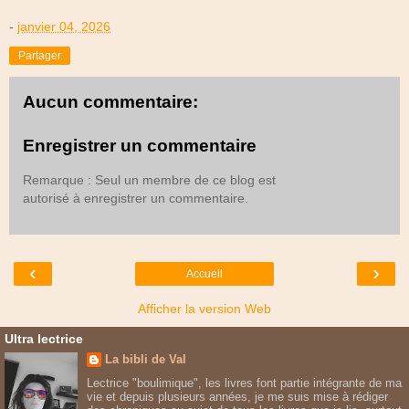
-
janvier 04, 2026
Partager
Aucun commentaire:
Enregistrer un commentaire
Remarque : Seul un membre de ce blog est
autorisé à enregistrer un commentaire.
‹
›
Accueil
Afficher la version Web
Ultra lectrice
La bibli de Val
Lectrice "boulimique", les livres font partie intégrante de ma
vie et depuis plusieurs années, je me suis mise à rédiger