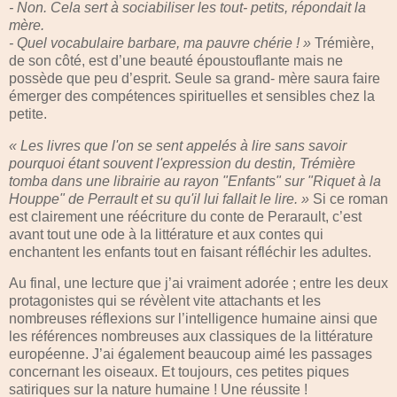
- Non. Cela sert à sociabiliser les tout- petits, répondait la
mère.
- Quel vocabulaire barbare, ma pauvre chérie ! »
Trémière,
de son côté, est d’une beauté époustouflante mais ne
possède que peu d’esprit. Seule sa grand- mère saura faire
émerger des compétences spirituelles et sensibles chez la
petite.
« Les livres que l'on se sent appelés à lire sans savoir
pourquoi étant souvent l'expression du destin, Trémière
tomba dans une librairie au rayon "Enfants" sur "Riquet à la
Houppe" de Perrault et su qu'il lui fallait le lire. »
Si ce roman
est clairement une réécriture du conte de Perarault, c’est
avant tout une ode à la littérature et aux contes qui
enchantent les enfants tout en faisant réfléchir les adultes.
Au final, une lecture que j’ai vraiment adorée ; entre les deux
protagonistes qui se révèlent vite attachants et les
nombreuses réflexions sur l’intelligence humaine ainsi que
les références nombreuses aux classiques de la littérature
européenne. J’ai également beaucoup aimé les passages
concernant les oiseaux. Et toujours, ces petites piques
satiriques sur la nature humaine ! Une réussite !