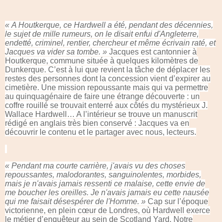
« A Houtkerque, ce Hardwell a été, pendant des décennies,
le sujet de mille rumeurs, on le disait enfui d'Angleterre,
endetté, criminel, rentier, chercheur et même écrivain raté, et
Jacques va vider sa tombe. »
Jacques est cantonnier à
Houtkerque, commune située à quelques kilomètres de
Dunkerque. C’est à lui que revient la tâche de déplacer les
restes des personnes dont la concession vient d’expirer au
cimetière. Une mission repoussante mais qui va permettre
au quinquagénaire de faire une étrange découverte : un
coffre rouillé se trouvait enterré aux côtés du mystérieux J.
Wallace Hardwell… A l’intérieur se trouve un manuscrit
rédigé en anglais très bien conservé : Jacques va en
découvrir le contenu et le partager avec nous, lecteurs.
« Pendant ma courte carrière, j'avais vu des choses
repoussantes, malodorantes, sanguinolentes, morbides,
mais je n'avais jamais ressenti ce malaise, cette envie de
me boucher les oreilles. Je n'avais jamais eu cette nausée
qui me faisait désespérer de l'Homme. »
Cap sur l’époque
victorienne, en plein cœur de Londres, où Hardwell exerce
le métier d’enquêteur au sein de Scotland Yard. Notre