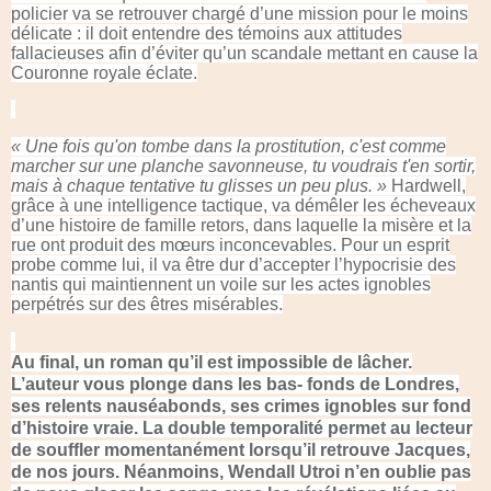
policier va se retrouver chargé d’une mission pour le moins
délicate : il doit entendre des témoins aux attitudes
fallacieuses afin d’éviter qu’un scandale mettant en cause la
Couronne royale éclate.
« Une fois qu'on tombe dans la prostitution, c'est comme
marcher sur une planche savonneuse, tu voudrais t'en sortir,
mais à chaque tentative tu glisses un peu plus. »
Hardwell,
grâce à une intelligence tactique, va démêler les écheveaux
d’une histoire de famille retors, dans laquelle la misère et la
rue ont produit des mœurs inconcevables. Pour un esprit
probe comme lui, il va être dur d’accepter l’hypocrisie des
nantis qui maintiennent un voile sur les actes ignobles
perpétrés sur des êtres misérables.
Au final, un roman qu’il est impossible de lâcher.
L’auteur vous plonge dans les bas- fonds de Londres,
ses relents nauséabonds, ses crimes ignobles sur fond
d’histoire vraie. La double temporalité permet au lecteur
de souffler momentanément lorsqu’il retrouve Jacques,
de nos jours. Néanmoins, Wendall Utroi n’en oublie pas