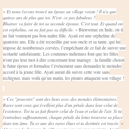
« Et nous t'avons trouvé un époux au village voisin ! Il n'a que
quinze ans de plus que toi. N'est- ce pas fabuleux ?
Bhairav va faire de toi sa seconde épouse. C'est tout. Et quand on
est orpheline, on ne fait pas sa difficile. »
Bienvenue en Inde, où il
ne fait vraiment pas bon naître fille. Ayati est une orpheline de
quatorze ans. Elle a été recueillie par son oncle et sa tante, qui lui
impose de nombreuses corvées, l’empêchant de ce fait de suivre une
scolarité satisfaisante. Les coutumes indiennes font que les filles
n’ont pas leur mot à dire concernant leur mariage : la famille choisit
le futur époux et formalise l’événement sans demander le moindre
accord à la jeune fille. Ayati aurait dû suivre cette voie sans
rechigner, mais voilà qu’un matin, les pirates attaquent son village !
« Ces "pouvoirs" sont des liens avec des mondes élémentaires.
Rares sont ceux qui éveillent plus d'un pétale dans leur celui de
l'existence. Toi tu as fait fleurir celui de l'eau et celui de l'air. Si tu
t'entraînes suffisamment, chaque pétale du lotus trouvera sa place
dans ton âme. Tu es une des rares élues et ta destinée est tracée.
»