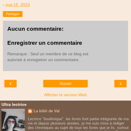
-
mai 15, 2023
Partager
Aucun commentaire:
Enregistrer un commentaire
Remarque : Seul un membre de ce blog est
autorisé à enregistrer un commentaire.
‹
›
Accueil
Afficher la version Web
Ultra lectrice
La bibli de Val
Lectrice "boulimique", les livres font partie intégrante de ma
vie et depuis plusieurs années, je me suis mise à rédiger
des chroniques au sujet de tous les livres que je lis, surtout