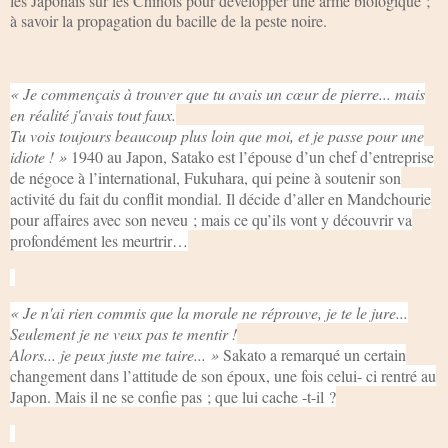
les Japonais sur les Chinois pour développer une arme biologique ;
à savoir la propagation du bacille de la peste noire.
« Je commençais à trouver que tu avais un cœur de pierre... mais
en réalité j'avais tout faux.
Tu vois toujours beaucoup plus loin que moi, et je passe pour une
idiote ! »
1940 au Japon, Satako est l’épouse d’un chef d’entreprise
de négoce à l’international, Fukuhara, qui peine à soutenir son
activité du fait du conflit mondial. Il décide d’aller en Mandchourie
pour affaires avec son neveu ; mais ce qu’ils vont y découvrir va
profondément les meurtrir…
« Je n'ai rien commis que la morale ne réprouve, je te le jure...
Seulement je ne veux pas te mentir !
Alors... je peux juste me taire... »
Sakato a remarqué un certain
changement dans l’attitude de son époux, une fois celui- ci rentré au
Japon. Mais il ne se confie pas ; que lui cache -t-il ?