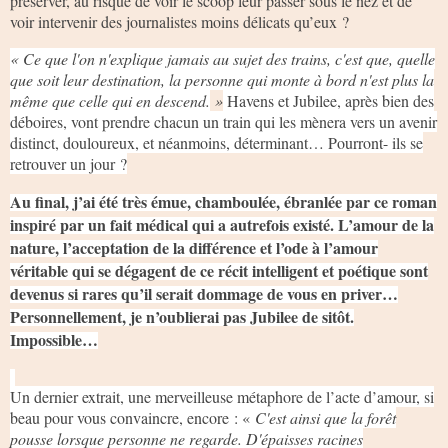
préserver, au risque de voir le scoop leur passer sous le nez et de
voir intervenir des journalistes moins délicats qu’eux ?
« Ce que l'on n'explique jamais au sujet des trains, c'est que, quelle
que soit leur destination, la personne qui monte à bord n'est plus la
même que celle qui en descend.
»
Havens et Jubilee, après bien des
déboires, vont prendre chacun un train qui les mènera vers un avenir
distinct, douloureux, et néanmoins, déterminant… Pourront- ils se
retrouver un jour ?
Au final, j’ai été très émue, chamboulée, ébranlée par ce roman
inspiré par un fait médical qui a autrefois existé. L’amour de la
nature, l’acceptation de la différence et l’ode à l’amour
véritable qui se dégagent de ce récit intelligent et poétique sont
devenus si rares qu’il serait dommage de vous en priver…
Personnellement, je n’oublierai pas Jubilee de sitôt.
Impossible…
Un dernier extrait, une merveilleuse métaphore de l’acte d’amour, si
beau pour vous convaincre, encore : «
C'est ainsi que la forêt
pousse lorsque personne ne regarde. D'épaisses racines