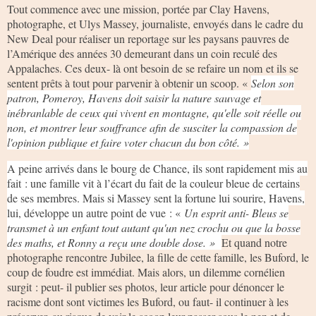
Tout commence avec une mission, portée par Clay Havens,
photographe, et Ulys Massey, journaliste, envoyés dans le cadre du
New Deal pour réaliser un reportage sur les paysans pauvres de
l’Amérique des années 30 demeurant dans un coin reculé des
Appalaches. Ces deux- là ont besoin de se refaire un nom et ils se
sentent prêts à tout pour parvenir à obtenir un scoop. «
Selon son
patron, Pomeroy, Havens doit saisir la nature sauvage et
inébranlable de ceux qui vivent en montagne, qu'elle soit réelle ou
non, et montrer leur souffrance afin de susciter la compassion de
l'opinion publique et faire voter chacun du bon côté. »
A peine arrivés dans le bourg de Chance, ils sont rapidement mis au
fait : une famille vit à l’écart du fait de la couleur bleue de certains
de ses membres. Mais si Massey sent la fortune lui sourire, Havens,
lui, développe un autre point de vue : «
Un esprit anti- Bleus se
transmet à un enfant tout autant qu'un nez crochu ou que la bosse
des maths, et Ronny a reçu une double dose. »
Et quand notre
photographe rencontre Jubilee, la fille de cette famille, les Buford, le
coup de foudre est immédiat. Mais alors, un dilemme cornélien
surgit : peut- il publier ses photos, leur article pour dénoncer le
racisme dont sont victimes les Buford, ou faut- il continuer à les