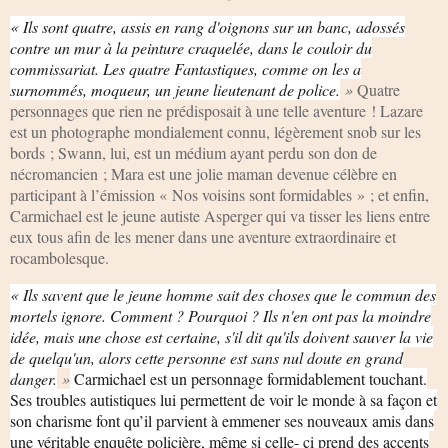
« Ils sont quatre, assis en rang d'oignons sur un banc, adossés
contre un mur à la peinture craquelée, dans le couloir du
commissariat. Les quatre Fantastiques, comme on les a
surnommés, moqueur, un jeune lieutenant de police.
»
Quatre
personnages que rien ne prédisposait à une telle aventure ! Lazare
est un photographe mondialement connu, légèrement snob sur les
bords ; Swann, lui, est un médium ayant perdu son don de
nécromancien ; Mara est une jolie maman devenue célèbre en
participant à l’émission « Nos voisins sont formidables » ; et enfin,
Carmichael est le jeune autiste Asperger qui va tisser les liens entre
eux tous afin de les mener dans une aventure extraordinaire et
rocambolesque.
« Ils savent que le jeune homme sait des choses que le commun des
mortels ignore. Comment ? Pourquoi ? Ils n'en ont pas la moindre
idée, mais une chose est certaine, s'il dit qu'ils doivent sauver la vie
de quelqu'un, alors cette personne est sans nul doute en grand
danger.
»
Carmichael est un personnage formidablement touchant.
Ses troubles autistiques lui permettent de voir le monde à sa façon et
son charisme font qu’il parvient à emmener ses nouveaux amis dans
une véritable enquête policière, même si celle- ci prend des accents