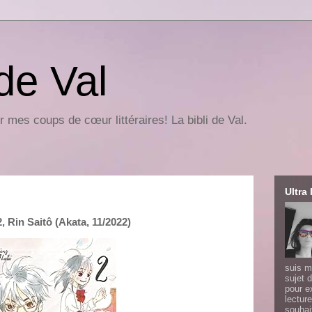
 de Val
r mes coups de cœur littéraires! La bibli de Val.
Ultra 
 Rin Saitô (Akata, 11/2022)
suis m
sujet d
pour e
lecture
souhai