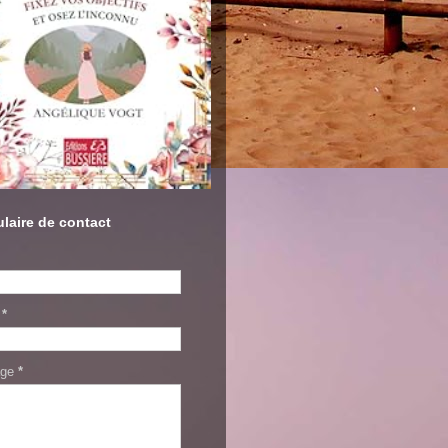
laire de contact
l
*
age
*