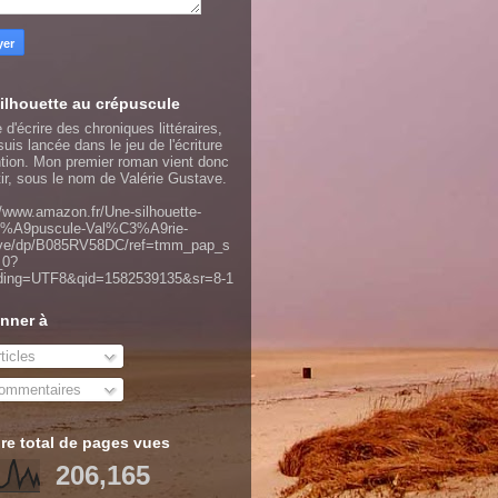
ilhouette au crépuscule
 d'écrire des chroniques littéraires,
uis lancée dans le jeu de l'écriture
ntion. Mon premier roman vient donc
tir, sous le nom de Valérie Gustave.
//www.amazon.fr/Une-silhouette-
%A9puscule-Val%C3%A9rie-
ve/dp/B085RV58DC/ref=tmm_pap_s
_0?
ding=UTF8&qid=1582539135&sr=8-1
nner à
ticles
mmentaires
e total de pages vues
206,165