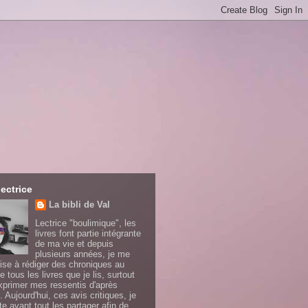
lectrice
La bibli de Val
Lectrice "boulimique", les
livres font partie intégrante
de ma vie et depuis
plusieurs années, je me
ise à rédiger des chroniques au
e tous les livres que je lis, surtout
xprimer mes ressentis d'après
. Aujourd'hui, ces avis critiques, je
te avant tout les partager afin de