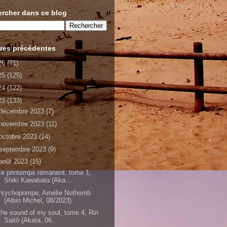
rcher dans ce blog
res précédentes
26
(71)
25
(125)
24
(122)
23
(133)
décembre 2023
(7)
novembre 2023
(11)
octobre 2023
(14)
septembre 2023
(9)
août 2023
(15)
e printemps rémanent, tome 1,
Shiki Kawabata (Aka...
Psychopompe, Amélie Nothomb
(Albin Michel, 08/2023)
he sound of my soul, tome 4, Rin
Saitô (Akata, 06...