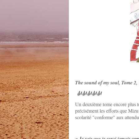
The sound of my soul, Tome 2,
🎻🎻🎻🎻🎻
Un deuxième tome encore plus to
précisément les efforts que Miz
scolarité "conforme" aux attendu
« Je sais que je serai jamais co