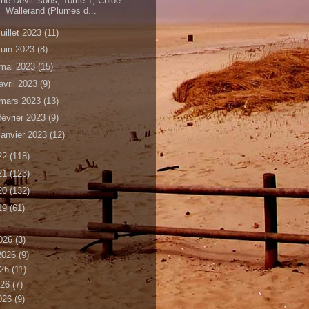
he Devil’ sons, Tome 1, Chloé
Wallerand (Plumes d...
juillet 2023
(11)
juin 2023
(8)
mai 2023
(15)
avril 2023
(9)
mars 2023
(13)
février 2023
(9)
janvier 2023
(12)
22
(118)
21
(123)
20
(132)
19
(61)
026
(3)
 2026
(9)
026
(11)
026
(7)
2026
(9)