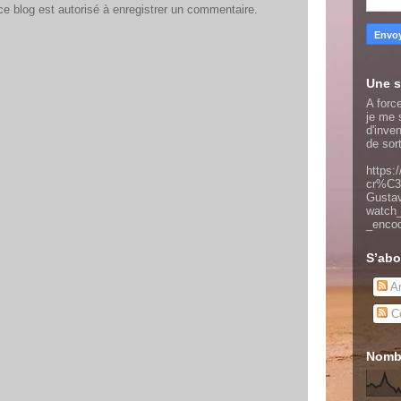
 blog est autorisé à enregistrer un commentaire.
Une s
A force
je me s
d'inve
de sor
https:
cr%C3
Gusta
watch
_enco
S’abo
Ar
Co
Nombr