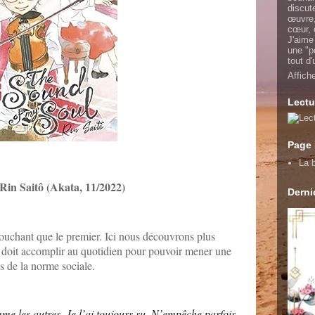
discut
œuvre,
cœur, 
J'aime
une "p
tout d
Affich
Lectu
Page
La b
Rin Saitô (Akata, 11/2022)
Dernie
uchant que le premier. Ici nous découvrons plus
u doit accomplir au quotidien pour pouvoir mener une
s de la norme sociale.
mme les autres. Je l’ai toujours su. N’empêche parfois