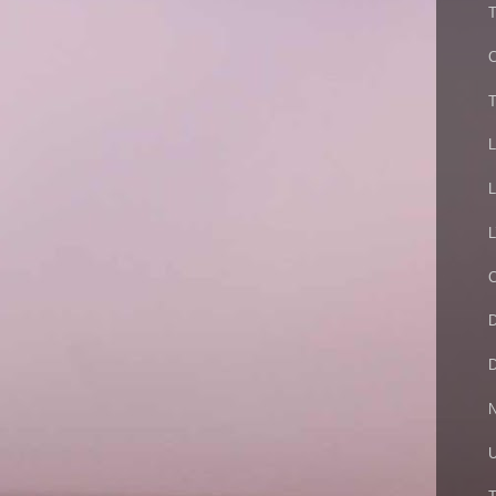
T
T
L
L
L
C
D
D
N
U