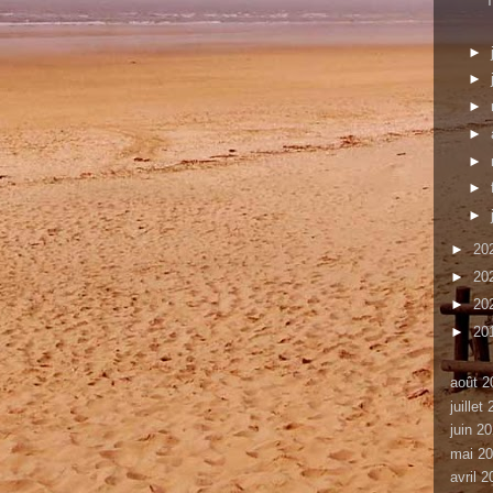
T
►
►
►
►
►
►
►
►
20
►
20
►
20
►
20
août 2
juillet
juin 2
mai 2
avril 