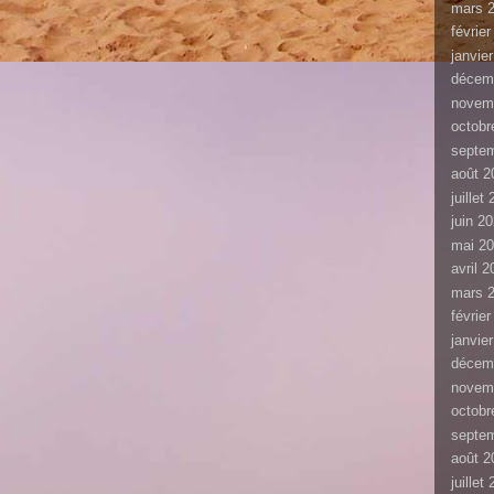
mars 
févrie
janvie
décem
novem
octobr
septe
août 2
juillet
juin 2
mai 2
avril 
mars 
févrie
janvie
décem
novem
octobr
septe
août 2
juillet