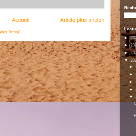
Reche
Accueil
Article plus ancien
Lectu
ires (Atom)
►
20
►
20
►
20
▼
20
►
►
►
►
▼
C
T