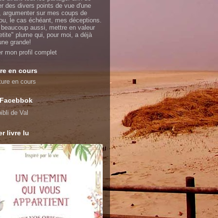
er des divers points de vue d'une
 argumenter sur mes coups de
ou, le cas échéant, mes déceptions.
 beaucoup aussi, mettre en valeur
etite" plume qui, pour moi, a déjà
'une grande!
er mon profil complet
re en cours
 Facebbok
ibli de Val
r livre lu