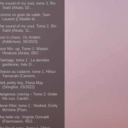
he sound of my soul, tome 3, Rin
Siatô (Akata, 02...
Comme un grain de sable, Sam
Laurent (L'Abeille bl...
he sound of my soul, Tome 2, Rin
Saitô (Akata, 11...
ost in chaos, Vic Anders
(Addictives, 06/2023)
ove Mix- up, Tome 1, Wataru
Hinekure (Akata, 09/2...
’héritage, tome 1 : La dernière
gardienne, Inès D...
hasse au cadavre, tome 1, Hôsui
Yamazaki (Casterm...
ark pretty boy, Elena May
(Shingfoo, 03/2022)
angerous craving – Tome 2: Under
the sun, Carolin...
ever After, tome 1 : Hooked, Emily
McIntire (Plum...
ne belle vie, Virginie Grimaldi
(Flammarion, 05/2...