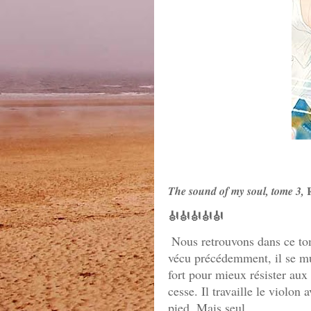
The sound of my soul, tome 3,
🎻🎻🎻🎻🎻
Nous retrouvons dans ce to
vécu précédemment, il se mur
fort pour mieux résister aux 
cesse. Il travaille le violon 
pied. Mais seul.