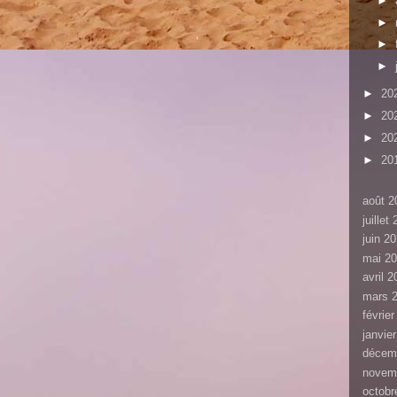
►
►
►
►
►
20
►
20
►
20
►
20
août 2
juillet
juin 2
mai 2
avril 
mars 
févrie
janvie
décem
novem
octobr