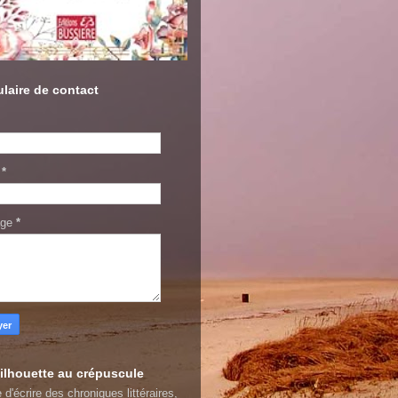
laire de contact
l
*
age
*
ilhouette au crépuscule
 d'écrire des chroniques littéraires,