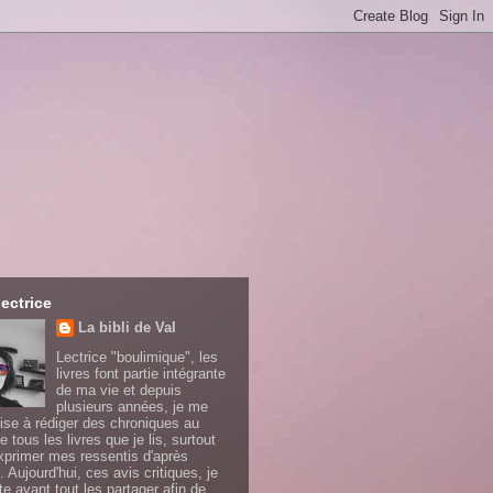
lectrice
La bibli de Val
Lectrice "boulimique", les
livres font partie intégrante
de ma vie et depuis
plusieurs années, je me
ise à rédiger des chroniques au
e tous les livres que je lis, surtout
xprimer mes ressentis d'après
. Aujourd'hui, ces avis critiques, je
te avant tout les partager afin de