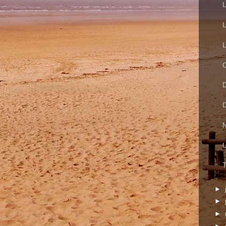
L
L
L
C
D
D
N
U
T
►
►
►