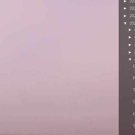
►
20
►
20
►
20
▼
20
►
►
►
►
▼
C
T
T
T