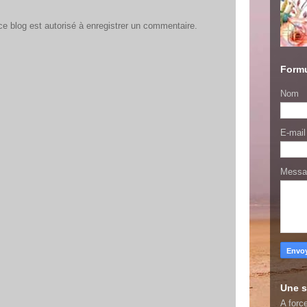
 blog est autorisé à enregistrer un commentaire.
Formu
Nom
E-mai
Mess
Une s
A force