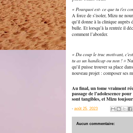
« Pourquoi est- ce que tu t'es con
A force de s’isoler, Mizu ne nour
qu’il donne à la clinique auprès 
bulle. Et lorsqu’à la rentrée il d
comment l’aborder.
« Du coup le truc motivant, c'est
tu as un handicap ou non !
Nat
»
qu’il puisse trouver sa place dans
nouveau projet : composer ses mo
Au final, un tome vraiment ré
passage de l’adolescence pour
sont tangibles, et Mizu toujou
-
août 25, 2023
Aucun commentaire: