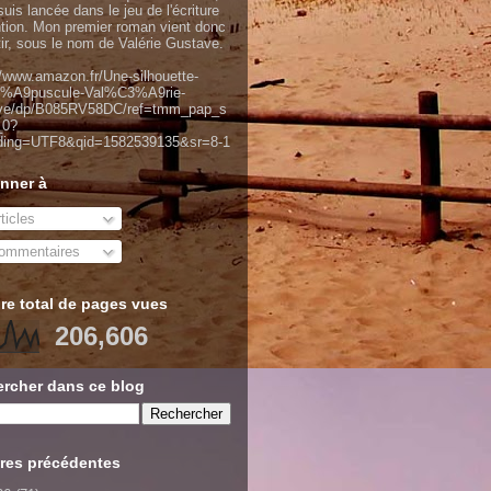
uis lancée dans le jeu de l'écriture
ntion. Mon premier roman vient donc
tir, sous le nom de Valérie Gustave.
//www.amazon.fr/Une-silhouette-
%A9puscule-Val%C3%A9rie-
ve/dp/B085RV58DC/ref=tmm_pap_s
_0?
ding=UTF8&qid=1582539135&sr=8-1
nner à
ticles
mmentaires
e total de pages vues
206,606
rcher dans ce blog
res précédentes