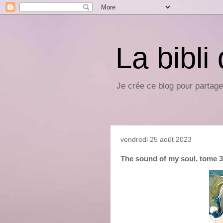
La bibli
Je crée ce blog pour partage
vendredi 25 août 2023
The sound of my soul, tome 3,