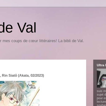
 de Val
r mes coups de cœur littéraires! La bibli de Val.
Ultra 
 Rin Siatô (Akata, 02/2023)
suis m
sujet d
pour e
lecture
souhai