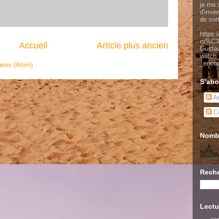
je me s
d'inve
de sor
https:
cr%C3
Accueil
Article plus ancien
Gusta
watch
_enco
ires (Atom)
S’abo
Ar
Co
Nombr
Reche
Lectu