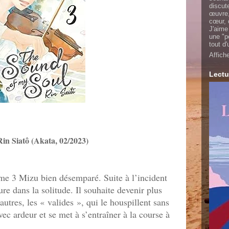
discut
œuvre,
cœur, 
J'aime
une "p
tout d
Affich
Lectu
Rin Siatô (Akata, 02/2023)
me 3 Mizu bien désemparé. Suite à l’incident
e dans la solitude. Il souhaite devenir plus
autres, les « valides », qui le houspillent sans
avec ardeur et se met à s’entraîner à la course à