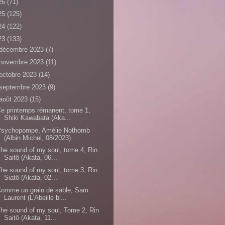
26
(71)
25
(125)
24
(122)
23
(133)
décembre 2023
(7)
novembre 2023
(11)
octobre 2023
(14)
septembre 2023
(9)
août 2023
(15)
e printemps rémanent, tome 1,
Shiki Kawabata (Aka...
Psychopompe, Amélie Nothomb
(Albin Michel, 08/2023)
he sound of my soul, tome 4, Rin
Saitô (Akata, 06...
he sound of my soul, tome 3, Rin
Siatô (Akata, 02...
Comme un grain de sable, Sam
Laurent (L'Abeille bl...
he sound of my soul, Tome 2, Rin
Saitô (Akata, 11...