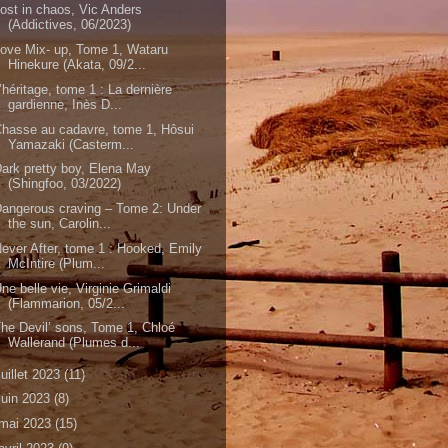
ost in chaos, Vic Anders
(Addictives, 06/2023)
ove Mix- up, Tome 1, Wataru
Hinekure (Akata, 09/2...
’héritage, tome 1 : La dernière
gardienne, Inès D...
hasse au cadavre, tome 1, Hôsui
Yamazaki (Casterm...
ark pretty boy, Elena May
(Shingfoo, 03/2022)
angerous craving – Tome 2: Under
the sun, Carolin...
ever After, tome 1 : Hooked, Emily
McIntire (Plum...
ne belle vie, Virginie Grimaldi
(Flammarion, 05/2...
he Devil’ sons, Tome 1, Chloé
Wallerand (Plumes d...
juillet 2023
(11)
juin 2023
(8)
mai 2023
(15)